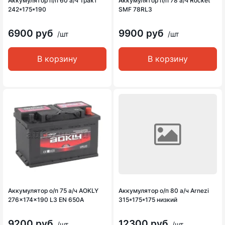
Аккумулятор п/п 60 а/ч Тракт
Аккумулятор п/п 78 а/ч Rocket
242*175*190
SMF 78RL3
6900 руб
9900 руб
/шт
/шт
В корзину
В корзину
Аккумулятор о/п 75 а/ч AOKLY
Аккумулятор о/п 80 а/ч Arnezi
276x174x190 L3 EN 650A
315*175*175 низкий
9200 руб
12300 руб
/шт
/шт