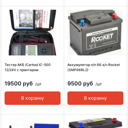
Тестер АКБ iCartool IC-500
Аккумулятор п/п 66 а/ч Rocket
12/24V с принтером
(SMF66RL2)
19500 руб
9500 руб
/шт
/шт
В корзину
В корзину