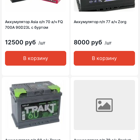
Аккумулятор Asia о/п 70 а/ч FQ
Аккумулятор п/п 77 а/ч Zorg
700A 90D23L с буртом
12500 руб
8000 руб
/шт
/шт
В корзину
В корзину