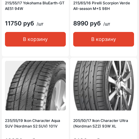
215/55/17 Yokohama BluEarth-GT
215/65/16 Pirelli Scorpion Verde
AE51 94W
All-season M+S 98H
11750 руб
8990 руб
/шт
/шт
В корзину
В корзину
235/55/19 Ikon Character Aqua
205/50/17 Ikon Character Ultra
SUV (Nordman S2 SUV) 101V
(Nordman SZ2) 93W XL