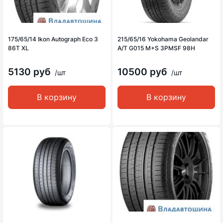
175/65/14 Ikon Autograph Eco 3
215/65/16 Yokohama Geolandar
86T XL
A/T G015 M+S 3PMSF 98H
5130 руб
10500 руб
/шт
/шт
В корзину
В корзину