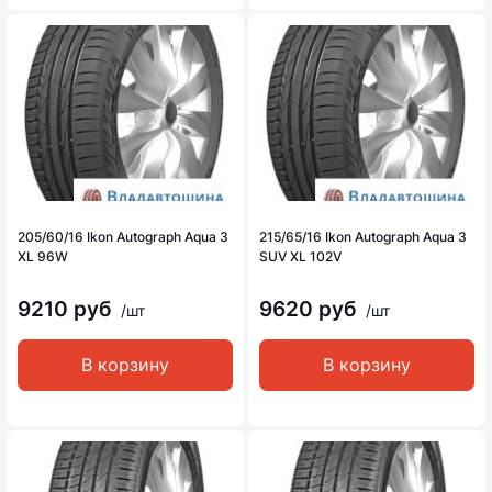
205/60/16 Ikon Autograph Aqua 3
215/65/16 Ikon Autograph Aqua 3
XL 96W
SUV XL 102V
9210 руб
9620 руб
/шт
/шт
В корзину
В корзину