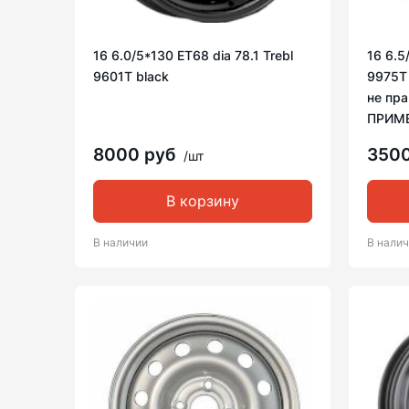
16 6.0/5*130 ET68 dia 78.1 Trebl
16 6.5
9601T black
9975T 
не пр
ПРИМ
8000 руб
350
/шт
В корзину
В наличии
В нали