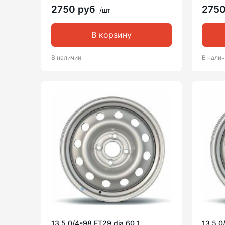
2750 руб
275
/шт
В корзину
В наличии
В нали
13 5.0/4*98 ET29 dia 60.1
13 5.0