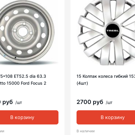
/5*108 ET52.5 dia 63.3
15 Колпак колеса гибкий 15
to 15000 Ford Focus 2
(4шт)
0 руб
2700 руб
/шт
/шт
В корзину
В корзину
чии
В наличии