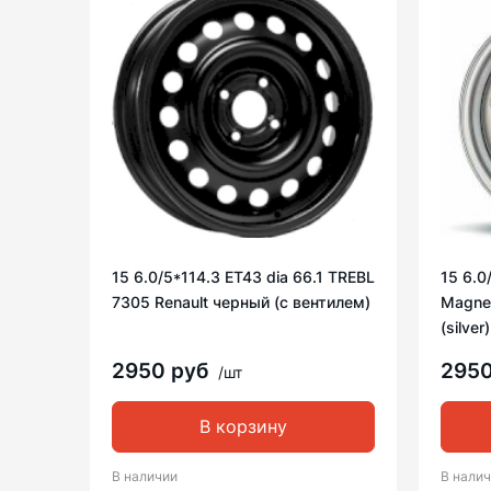
15 6.0/5*114.3 ET43 dia 66.1 TREBL
15 6.0
7305 Renault черный (с вентилем)
Magnet
(silver)
2950 руб
295
/шт
В корзину
В наличии
В нали