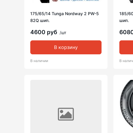
175/65/14 Tunga Nordway 2 PW-5
185/60
82Q шип.
шип.
4600 руб
608
/шт
В корзину
В наличии
В нали