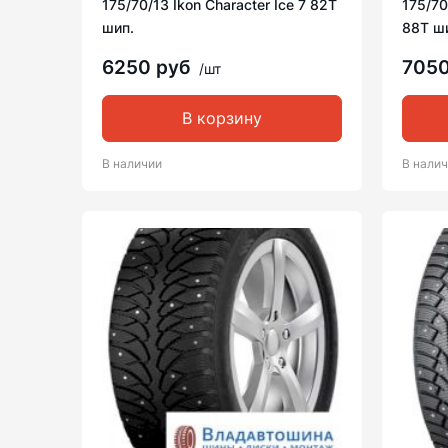
175/70/13 Ikon Character Ice 7 82T
175/70
шип.
88T ш
6250 руб
705
/шт
В корзину
В наличии
В нали