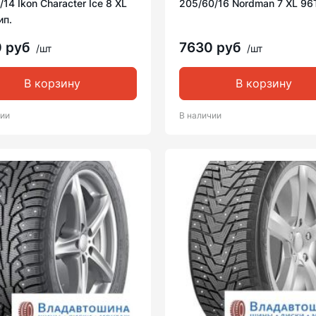
/14 Ikon Character Ice 8 XL
205/60/16 Nordman 7 XL 96
ип.
0 руб
7630 руб
/шт
/шт
В корзину
В корзину
чии
В наличии