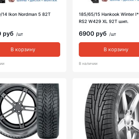
/14 Ikon Nordman 5 82T
185/65/15 Hankook Winter I
RS2 W429 XL 92T шип.
0 руб
6900 руб
/шт
/шт
В корзину
В корзину
чии
В наличии