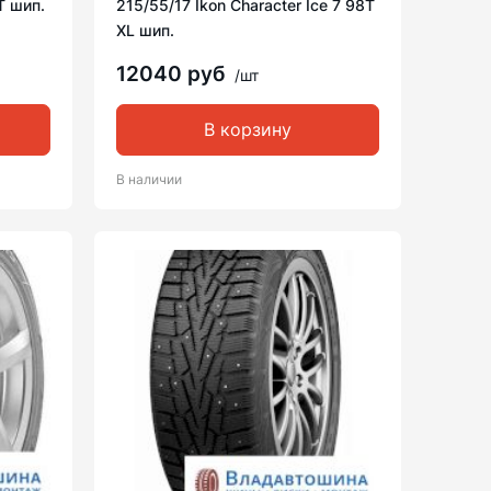
T шип.
215/55/17 Ikon Character Ice 7 98T
XL шип.
12040 руб
/шт
В корзину
В наличии