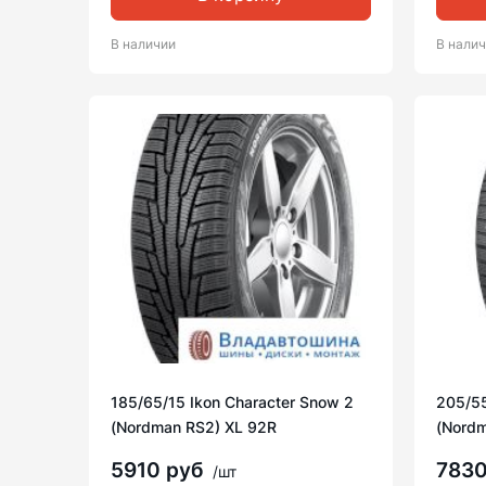
В наличии
В нали
185/65/15 Ikon Character Snow 2
205/55
(Nordman RS2) XL 92R
(Nordm
5910 руб
783
/шт