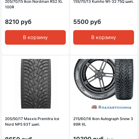
205/70/15 Ikon Nordman RS2 XL
155/70/13 Kumho WI-32 75Q шип.
100R
8210 руб
5500 руб
В корзину
В корзину
205/50/17 Maxxis Premitra Ice
215/60/16 Ikon Autograph Snow 3
Nord NP5 93T шип.
99R XL