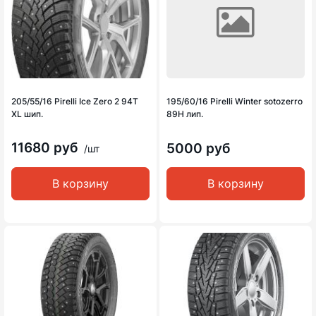
205/55/16 Pirelli Ice Zero 2 94T
195/60/16 Pirelli Winter sotozerro
XL шип.
89H лип.
11680 руб
5000 руб
/шт
В корзину
В корзину