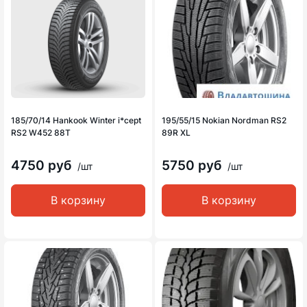
185/70/14 Hankook Winter i*cept
195/55/15 Nokian Nordman RS2
RS2 W452 88T
89R XL
4750 руб
5750 руб
/шт
/шт
В корзину
В корзину