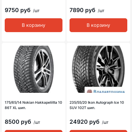
9750 руб
7890 руб
/шт
/шт
В корзину
В корзину
175/65/14 Nokian Hakkapeliitta 10
235/55/20 Ikon Autograph Ice 10
86T XL шип.
SUV 102T шип.
8500 руб
24920 руб
/шт
/шт