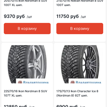
205/70/15 Ikon Nordman 8 SUV
215/70/16 Nokian Nordman 8 SUV
100T XL шип.
100T шип.
9370 руб
11750 руб
/шт
/шт
В корзину
В корзину
225/70/16 Ikon Nordman 8 SUV
175/70/13 Ikon Character Ice 8
107T XL шип.
(Nordman 8) 82T шип.
12850 руб
6900 руб