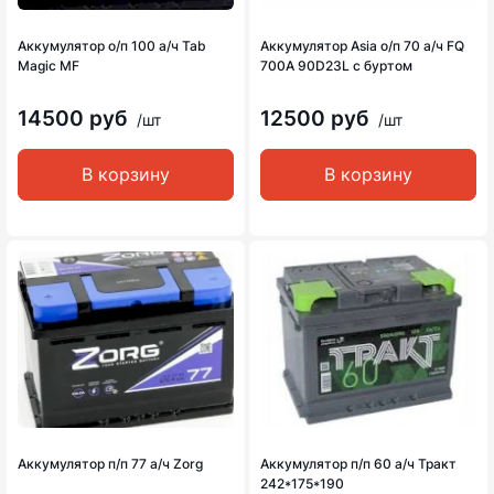
Аккумулятор о/п 100 а/ч Tab
Аккумулятор Asia о/п 70 а/ч FQ
Magic MF
700A 90D23L с буртом
14500 руб
12500 руб
/шт
/шт
В корзину
В корзину
Аккумулятор п/п 77 а/ч Zorg
Аккумулятор п/п 60 а/ч Тракт
242*175*190