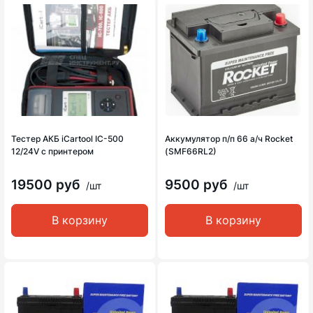
Тестер АКБ iCartool IC-500
Аккумулятор п/п 66 а/ч Rocket
12/24V с принтером
(SMF66RL2)
19500 руб
9500 руб
/шт
/шт
В корзину
В корзину