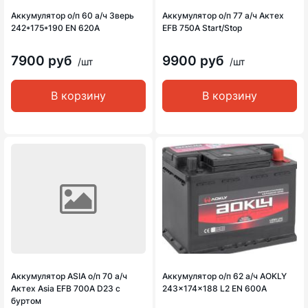
Аккумулятор о/п 60 а/ч Зверь
Аккумулятор о/п 77 а/ч Актех
242*175*190 EN 620A
EFB 750A Start/Stop
7900 руб
9900 руб
/шт
/шт
В корзину
В корзину
Аккумулятор ASIA о/п 70 а/ч
Аккумулятор о/п 62 а/ч AOKLY
Актех Asia EFB 700A D23 с
243x174x188 L2 EN 600A
буртом