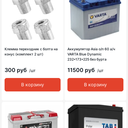
Клемма переходник с болта на
Аккумулятор Asia о/п 60 а/ч
конус (комплект 2 шт)
VARTA Blue Dynamic
232*173*225 без бурта
300 руб
11500 руб
/шт
/шт
В корзину
В корзину