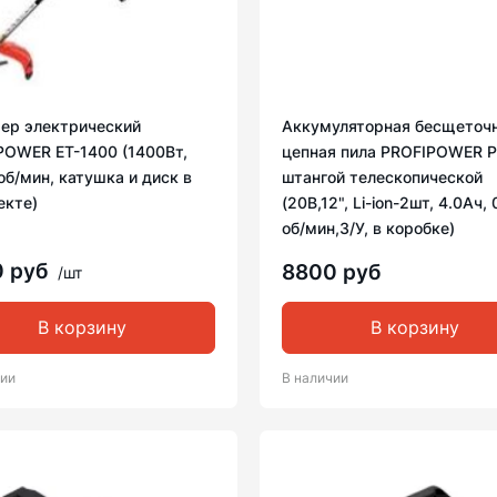
ер электрический
Аккумуляторная бесщеточ
POWER ET-1400 (1400Вт,
цепная пила PROFIPOWER P
б/мин, катушка и диск в
штангой телескопической
екте)
(20В,12", Li-ion-2шт, 4.0Ач,
об/мин,З/У, в коробке)
0 руб
8800 руб
/шт
В корзину
В корзину
чии
В наличии