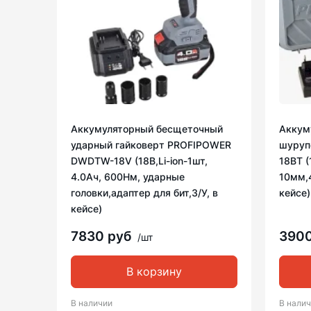
Аккумуляторный бесщеточный
Аккум
ударный гайковерт PROFIPOWER
шуруп
DWDTW-18V (18В,Li-ion-1шт,
18BT (
4.0Ач, 600Нм, ударные
10мм,4
головки,адаптер для бит,З/У, в
кейсе)
кейсе)
7830 руб
390
/шт
В корзину
В наличии
В нали