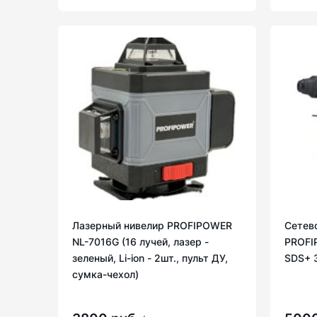
Лазерный нивелир PROFIPOWER
Сетев
NL-7016G (16 лучей, лазер -
PROFI
зеленый, Li-ion - 2шт., пульт ДУ,
SDS+ 
сумка-чехол)