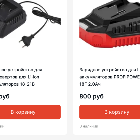
ное устройство для
Зарядное устройство для Li
вертов для Li-ion
аккумуляторов PROFIPOWER
уляторов 18-21В
18F 2.0Ач
руб
800 руб
В корзину
В корзину
чии
В наличии