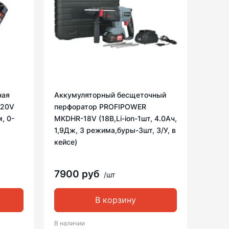
ная
Аккумуляторный беcщеточный
-20V
перфоратор PROFIPOWER
м, 0-
MKDHR-18V (18В,Li-ion-1шт, 4.0Ач,
1,9Дж, 3 режима,буры-3шт, З/У, в
кейсе)
7900 руб
/шт
В корзину
В наличии