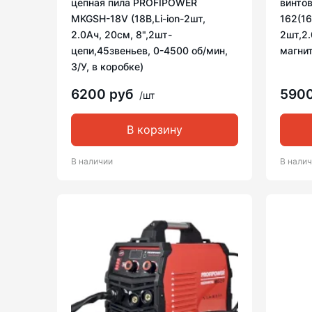
цепная пила PROFIPOWER
винто
MKGSH-18V (18В,Li-ion-2шт,
162(16
2.0Ач, 20см, 8",2шт-
2шт,2.
цепи,45звеньев, 0-4500 об/мин,
магнит
З/У, в коробке)
6200 руб
590
/шт
В корзину
В наличии
В нали