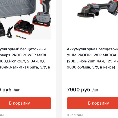
уляторный бесщеточный
Аккумуляторная бесщеточ
оверт PROFIPOWER MKBL-
УШМ PROFIPOWER MKDGA
18В,Li-ion-2шт, 2.0Ач, 0,8-
(20В,Li-ion-2шт, 4Ач, 125 м
0нм,магнитная бита, З/У, в
9000 об/мин, З/У, в кейсе)
0 руб
7900 руб
/шт
/шт
В корзину
В корзину
чии
В наличии