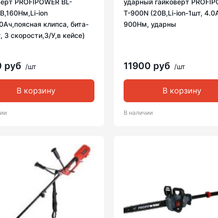
верт PROFIPOWER BL-
ударный гайковерт PROFI
В,160Нм,Li-ion
T-900N (20В,Li-ion-1шт, 4.0
0Ач,поясная клипса, бита-
900Нм, ударны
, 3 скорости,З/У,в кейсе)
0 руб
11900 руб
/шт
/шт
В корзину
В корзину
чии
В наличии