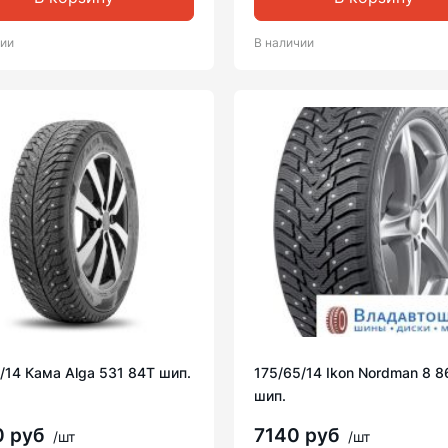
чии
В наличии
/14 Кама Alga 531 84T шип.
175/65/14 Ikon Nordman 8 8
шип.
0 руб
7140 руб
/шт
/шт