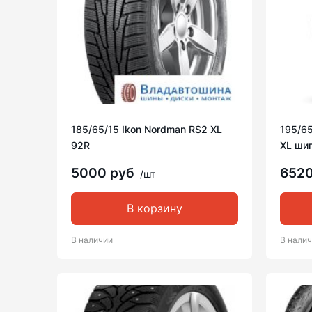
185/65/15 Ikon Nordman RS2 XL
195/65
92R
XL шип
5000 руб
652
/шт
В корзину
В наличии
В нали