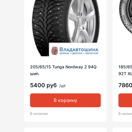
205/65/15 Tunga Nordway 2 94Q
185/65
шип.
92T XL
5400 руб
786
/шт
В корзину
В наличии
В нали