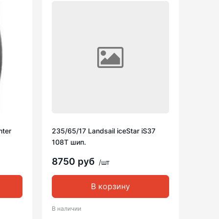
nter
235/65/17 Landsail iceStar iS37
108T шип.
8750 руб
/шт
В корзину
В наличии