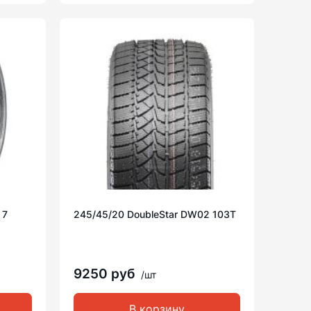
 7
245/45/20 DoubleStar DW02 103T
9250 руб
/шт
В корзину