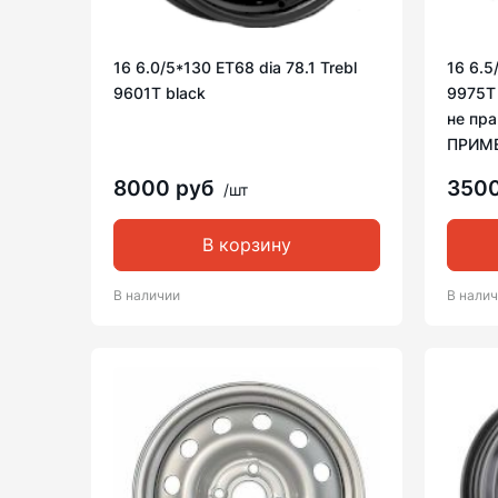
16 6.0/5*130 ET68 dia 78.1 Trebl
16 6.5
9601T black
9975T 
не пр
ПРИМ
8000 руб
350
/шт
В корзину
В наличии
В нали