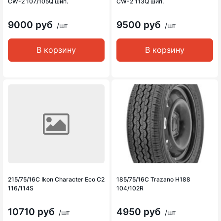
CW-2 107/105Q шип.
CW-2 113Q шип.
9000 руб
9500 руб
/шт
/шт
В корзину
В корзину
215/75/16C Ikon Character Eco C2
185/75/16C Trazano H188
116/114S
104/102R
10710 руб
4950 руб
/шт
/шт