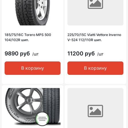
185/75/16C Torero MPS 500
225/70/15C Viatti Vettore Inverno
104/102R шип.
V-524 112/110R шип.
9890 руб
11200 руб
/шт
/шт
В корзину
В корзину