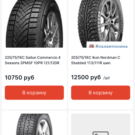
225/75/16C Sailun Commercio 4
205/75/16C Ikon Nordman C
Seasons 3PMSF 10PR 121/120R
Studded 113/111R шип.
12500 руб
10750 руб
/шт
В корзину
В корзину