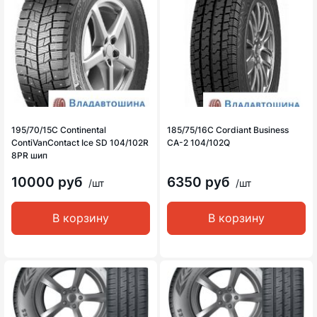
195/70/15C Continental
185/75/16C Cordiant Business
ContiVanContact Ice SD 104/102R
CA-2 104/102Q
8PR шип
10000 руб
6350 руб
/шт
/шт
В корзину
В корзину