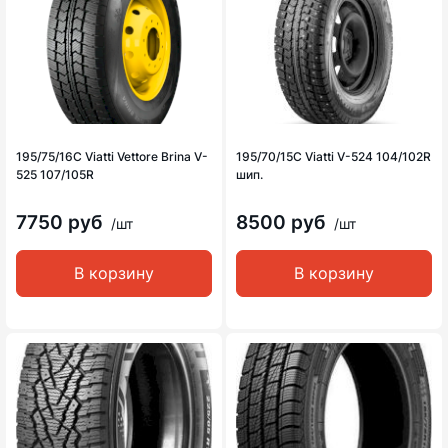
195/75/16C Viatti Vettore Brina V-
195/70/15C Viatti V-524 104/102R
525 107/105R
шип.
7750 руб
8500 руб
/шт
/шт
В корзину
В корзину