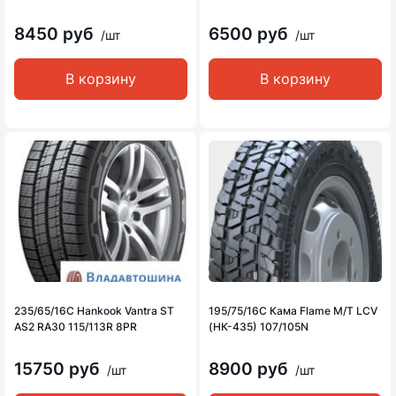
8450 руб
6500 руб
/шт
/шт
В корзину
В корзину
235/65/16C Hankook Vantra ST
195/75/16C Кама Flame M/T LCV
AS2 RA30 115/113R 8PR
(НК-435) 107/105N
15750 руб
8900 руб
/шт
/шт