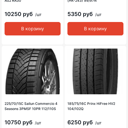
AS2 RA30
(НК-243) 99/97N
10250 руб
5350 руб
/шт
/шт
В корзину
В корзину
225/70/15C Sailun Commercio 4
185/75/16C Prinx HiFree HV2
Seasons 3PMSF 10PR 112/110S
104/102Q
10750 руб
6250 руб
/шт
/шт