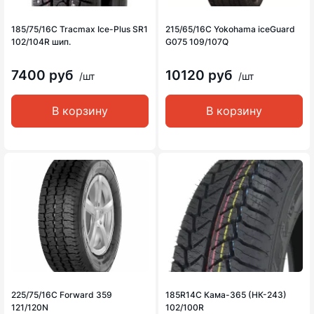
185/75/16C Tracmax Ice-Plus SR1
215/65/16C Yokohama iceGuard
102/104R шип.
G075 109/107Q
7400 руб
10120 руб
/шт
/шт
В корзину
В корзину
225/75/16C Forward 359
185R14C Кама-365 (НК-243)
121/120N
102/100R