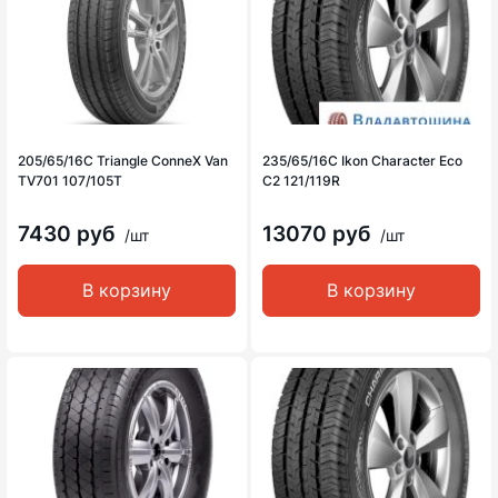
205/65/16C Triangle ConneX Van
235/65/16C Ikon Character Eco
TV701 107/105T
C2 121/119R
7430 руб
13070 руб
/шт
/шт
В корзину
В корзину