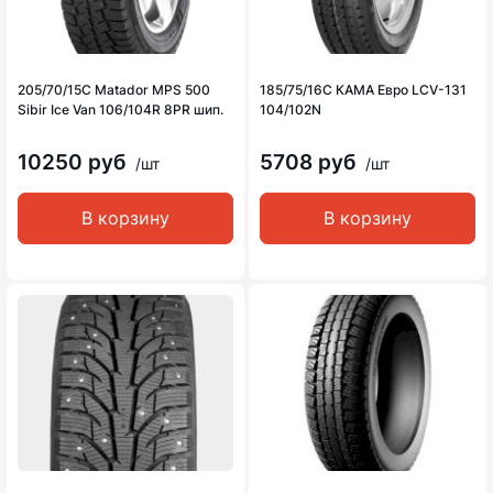
205/70/15C Matador MPS 500
185/75/16C КАМА Евро LCV-131
Sibir Ice Van 106/104R 8PR шип.
104/102N
10250 руб
5708 руб
/шт
/шт
В корзину
В корзину