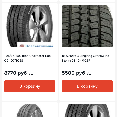
195/75/16C Ikon Character Eco
185/75/16C Linglong CrossWind
C2 107/105S
Storm 01 104/102R
8770 руб
5500 руб
/шт
/шт
В корзину
В корзину