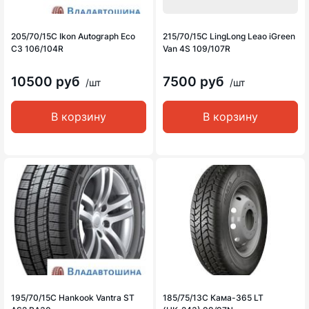
205/70/15C Ikon Autograph Eco
215/70/15C LingLong Leao iGreen
C3 106/104R
Van 4S 109/107R
10500 руб
7500 руб
/шт
/шт
В корзину
В корзину
195/70/15C Hankook Vantra ST
185/75/13C Кама-365 LT