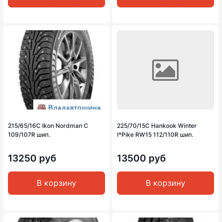
215/65/16C Ikon Nordman C
225/70/15C Hankook Winter
109/107R шип.
I*Pike RW15 112/110R шип.
13250 руб
13500 руб
В корзину
В корзину