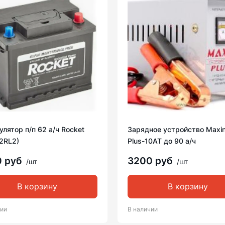
лятор п/п 62 а/ч Rocket
Зарядное устройство Maxin
2RL2)
Plus-10AT до 90 а/ч
0 руб
3200 руб
/шт
/шт
В корзину
В корзину
чии
В наличии