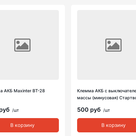
а АКБ Maxinter BT-28
Клемма АКБ с выключател
массы (минусовая) Стартв
 руб
500 руб
/шт
/шт
В корзину
В корзину