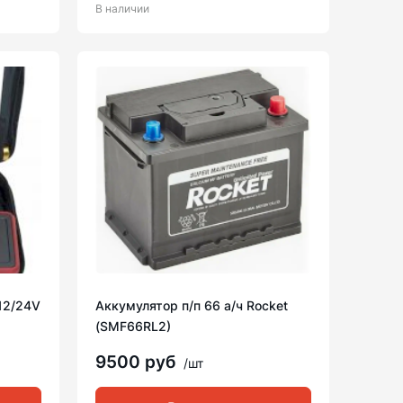
В наличии
 12/24V
Аккумулятор п/п 66 а/ч Rocket
(SMF66RL2)
9500 руб
/шт