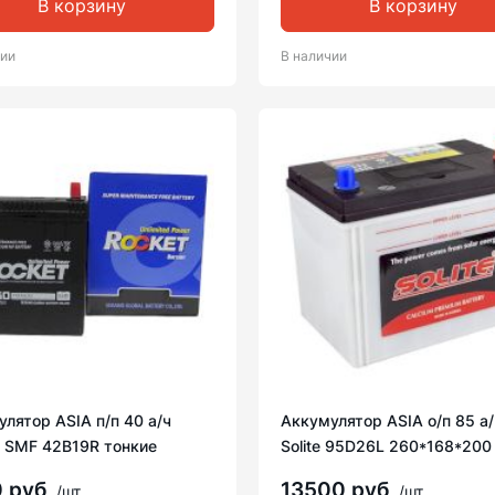
В корзину
В корзину
чии
В наличии
лятор ASIA п/п 40 а/ч
Аккумулятор ASIA о/п 85 а/
t SMF 42B19R тонкие
Solite 95D26L 260*168*200
0 руб
13500 руб
/шт
/шт