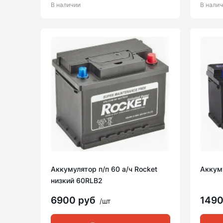
В наличии
В нали
Аккумулятор п/п 60 а/ч Rocket
Аккуму
низкий 60RLB2
6900 руб
149
/шт