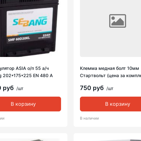
лятор ASIA о/п 55 а/ч
Клемма медная болт 10мм
g 202*175*225 EN 480 A
Стартвольт (цена за компл
0 руб
750 руб
/шт
/шт
В корзину
В корзину
чии
В наличии