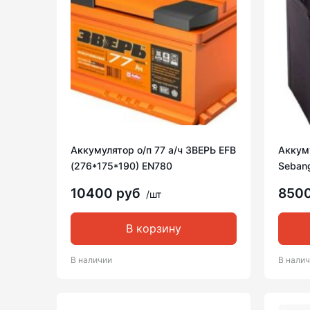
Аккумулятор о/п 77 а/ч ЗВЕРЬ EFB
Аккуму
(276*175*190) EN780
Seban
10400 руб
850
/шт
В корзину
В наличии
В нали