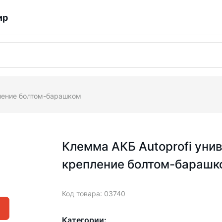
ир
пление болтом-барашком
Клемма АКБ Autoprofi уни
крепление болтом-барашк
Код товара: 03740
Категории: