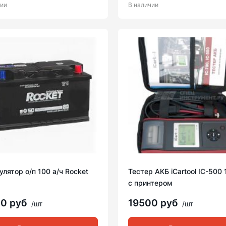
чии
В наличии
лятор о/п 100 а/ч Rocket
Тестер АКБ iCartool IC-500
с принтером
00 руб
19500 руб
/шт
/шт