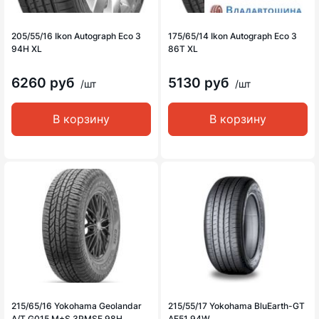
205/55/16 Ikon Autograph Eco 3
175/65/14 Ikon Autograph Eco 3
94H XL
86T XL
6260 руб
5130 руб
/шт
/шт
В корзину
В корзину
215/65/16 Yokohama Geolandar
215/55/17 Yokohama BluEarth-GT
A/T G015 M+S 3PMSF 98H
AE51 94W