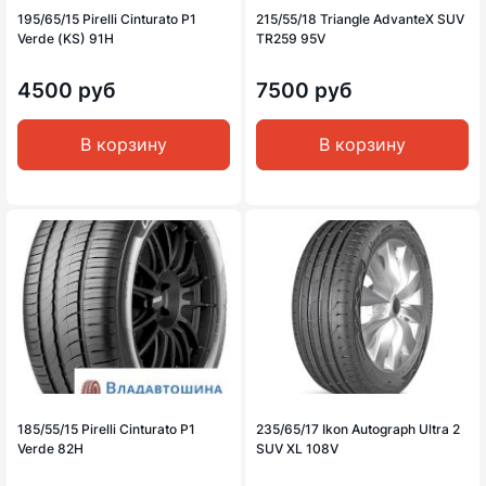
195/65/15 Pirelli Cinturato P1
215/55/18 Triangle AdvanteX SUV
Verde (KS) 91H
TR259 95V
4500 руб
7500 руб
В корзину
В корзину
185/55/15 Pirelli Cinturato P1
235/65/17 Ikon Autograph Ultra 2
Verde 82H
SUV XL 108V