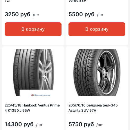
72T
Verde 88H
3250 руб
5500 руб
/шт
/шт
В корзину
В корзину
225/45/18 Hankook Ventus Prime
205/70/16 Белшина Бел-345
4 K135 XL 95W
Astarta SUV 97H
14300 руб
5750 руб
/шт
/шт