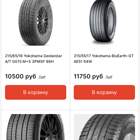
215/65/16 Yokohama Geolandar
215/55/17 Yokohama BluEarth-GT
A/T G015 M+S 3PMSF 98H
AE51 94W
10500 руб
11750 руб
/шт
/шт
В корзину
В корзину