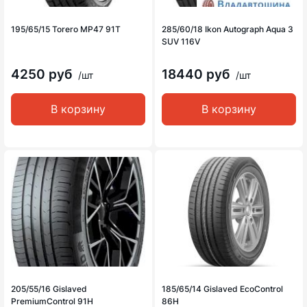
195/65/15 Torero MP47 91T
285/60/18 Ikon Autograph Aqua 3
SUV 116V
4250 руб
18440 руб
/шт
/шт
В корзину
В корзину
205/55/16 Gislaved
185/65/14 Gislaved EcoControl
PremiumControl 91H
86H