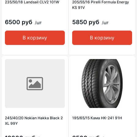
235/50/18 Landsail CLV2 101W
205/55/16 Pirelli Formula Energy
KS 91V
6500 руб
5850 руб
/шт
/шт
В корзину
В корзину
245/40/20 Nokian Hakka Black 2
195/65/15 Кама НК-241 91H
XL 99Y