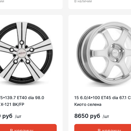
чии
В наличии
/5*139.7 ET40 dia 98.0
15 6.0/4*100 ET45 dia 67.1 
e X-121 BK/FP
Киото селена
0 руб
8650 руб
/шт
/шт
В корзину
В корзину