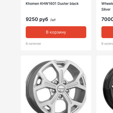
Khomen KHW1601 Duster black
Wheel
Silver
9250 руб
700
/шт
В корзину
В наличии
В нали