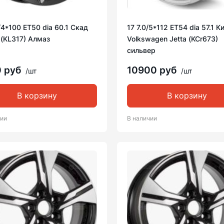
/4*100 ET50 dia 60.1 Скад
17 7.0/5*112 ET54 dia 57.1 К
 (KL317) Алмаз
Volkswagen Jetta (KCr673)
сильвер
0 руб
10900 руб
/шт
/шт
В корзину
В корзину
чии
В наличии