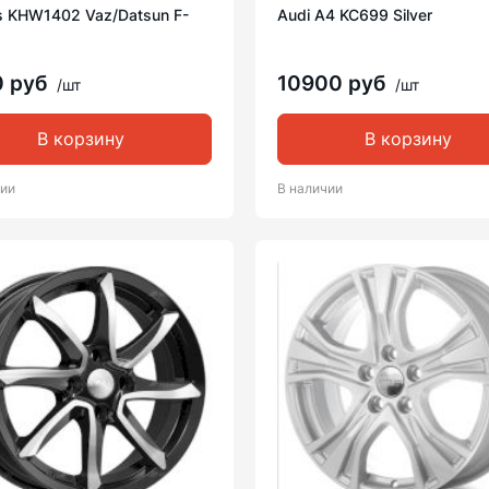
s KHW1402 Vaz/Datsun F-
Audi A4 KC699 Silver
0 руб
10900 руб
/шт
/шт
В корзину
В корзину
чии
В наличии