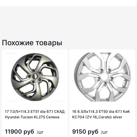
Похожие товары
17 7.0/5*114.3 ET51 dia 67.1 СКАД
16 6.5/5х114.3 ET50 dia 67.1 КиК
Hyundai Tucson KL275 Селена
KC704 (ZV 16_Cerato) silver
11900 руб
9150 руб
/шт
/шт