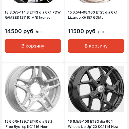
18 8.0/5*114.3 ET43 dia 67.1 PDW
15 6.5/4*98/100 ET25 dia 67.1
RAMZES (2119) M/B (конус)
Lizardo XH157 GDML
14500 руб
11500 руб
/шт
/шт
В корзину
В корзину
15 6.0/5*139.7 ET40 dia 98,1
16 6.5/5*108 ET33 dia 60.1
iFree Бустер KC1116 Нео-
Wheels Up Up120 KC1114 New