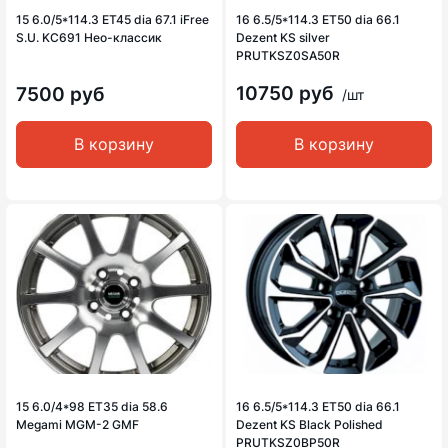
15 6.0/5*114.3 ET45 dia 67.1 iFree
16 6.5/5*114.3 ET50 dia 66.1
S.U. KC691 Нео-классик
Dezent KS silver
PRUTKSZ0SA50R
10750 руб
7500 руб
/шт
В корзину
В корзину
15 6.0/4*98 ET35 dia 58.6
16 6.5/5*114.3 ET50 dia 66.1
Megami MGM-2 GMF
Dezent KS Black Polished
PRUTKSZ0BP50R