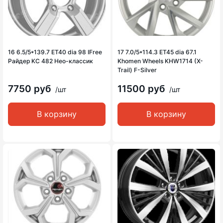
16 6.5/5*139.7 ET40 dia 98 IFree
17 7.0/5*114.3 ET45 dia 67.1
Райдер KC 482 Нео-классик
Khomen Wheels KHW1714 (X-
Trail) F-Silver
7750 руб
11500 руб
/шт
/шт
В корзину
В корзину