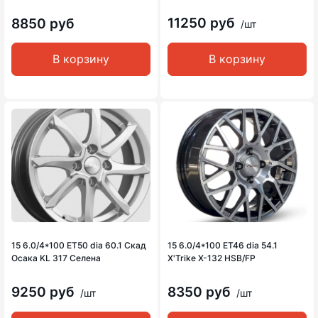
11250 руб
8850 руб
/шт
В корзину
В корзину
15 6.0/4*100 ET50 dia 60.1 Скад
15 6.0/4*100 ET46 dia 54.1
Осака KL 317 Селена
X'Trike X-132 HSB/FP
9250 руб
8350 руб
/шт
/шт