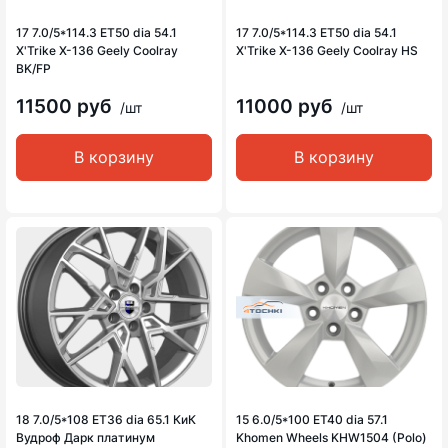
17 7.0/5*114.3 ET50 dia 54.1
17 7.0/5*114.3 ET50 dia 54.1
X'Trike X-136 Geely Coolray
X'Trike X-136 Geely Coolray HS
BK/FP
11500 руб
11000 руб
/шт
/шт
В корзину
В корзину
18 7.0/5*108 ET36 dia 65.1 КиК
15 6.0/5*100 ET40 dia 57.1
Вудроф Дарк платинум
Khomen Wheels KHW1504 (Polo)