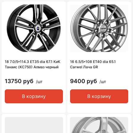
18 7.0/5*114.3 ET35 dia 67.1 КиК
16 6.5/5*108 ET40 dia 65.1
Танаис (KC750) Алмаз черный
Carwel Лача GR
13750 руб
9400 руб
/шт
/шт
В корзину
В корзину