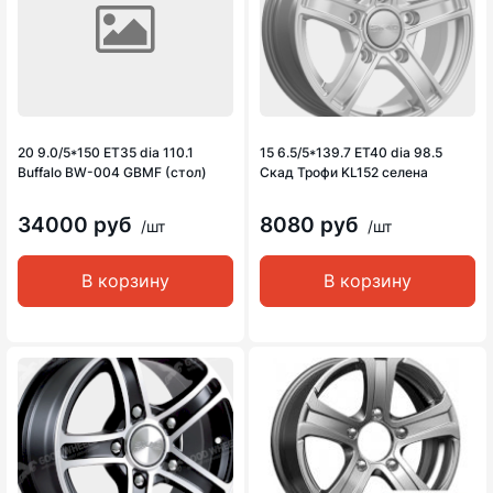
20 9.0/5*150 ET35 dia 110.1
15 6.5/5*139.7 ET40 dia 98.5
Buffalo BW-004 GBMF (стол)
Скад Трофи KL152 селена
34000 руб
8080 руб
/шт
/шт
В корзину
В корзину