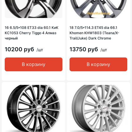
16 6.5/5*108 ET33 dia 60.1 КиК
18 7.0/5*114.3 ET45 dia 66.1
KC1053 Cherry Tiggo 4 Алмаз
Khomen KHW1803 (Teana/X-
черный
Trail/Juke) Dark Chrome
10200 руб
13750 руб
/шт
/шт
В корзину
В корзину