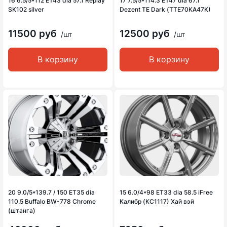
16 6.5/5*112 ET43 dia 57.1 Replay
17 7.5/5*114.3 ET47 dia 67.1
SK102 silver
Dezent TE Dark (TTE70KA47K)
11500 руб
12500 руб
/шт
/шт
В корзину
В корзину
20 9.0/5*139.7 / 150 ET35 dia
15 6.0/4*98 ET33 dia 58.5 iFree
110.5 Buffalo BW-778 Chrome
Калибр (КС1117) Хай вэй
(штанга)