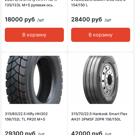
135/133L M+S рулевая ось
154/150 L
18000 руб
28400 руб
/шт
/шт
В корзину
В корзину
315/80/22.5 Hifly HH302
315/70/22.5 Hankook Smart Flex
156/152L TL PR20 M+S
AH31 3PMSF 20PR 156/150L
29300 руб
42000 руб
/шт
/шт