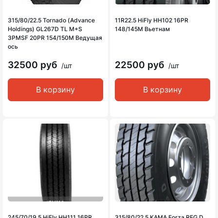
315/80/22.5 Tornado (Advance
11R22.5 HiFly HH102 16PR
Holdings) GL267D TL M+S
148/145M Вьетнам
3PMSF 20PR 154/150M Ведущая
ось
32500 руб
22500 руб
/шт
/шт
В корзину
В корзину
245/70/19.5 HiFly HH111 16PR
315/80/22.5 КАМА Forza REG D