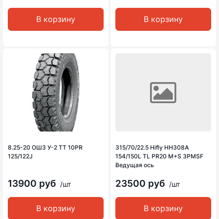
В корзину
В корзину
8.25-20 ОШЗ У-2 TT 10PR
315/70/22.5 Hifly HH308A
125/122J
154/150L TL PR20 M+S 3PMSF
Ведущая ось
13900 руб
23500 руб
/шт
/шт
В корзину
В корзину