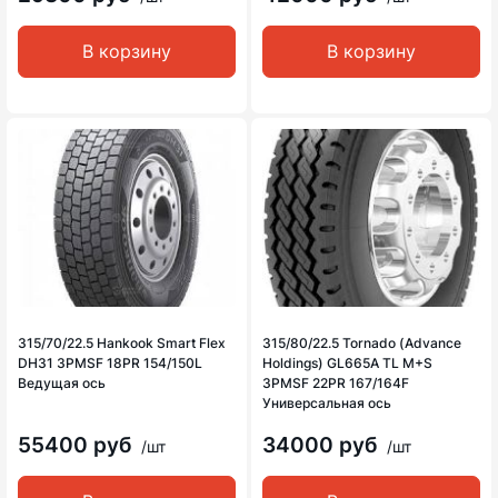
В корзину
В корзину
315/70/22.5 Hankook Smart Flex
315/80/22.5 Tornado (Advance
DH31 3PMSF 18PR 154/150L
Holdings) GL665A TL M+S
Ведущая ось
3PMSF 22PR 167/164F
Универсальная ось
55400 руб
34000 руб
/шт
/шт