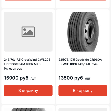
245/70/17.5 CrossWind CWS20E
235/75/17.5 Goodride CR960A
LRR 136/134M 16PR M+S
3PMSF 18PR 143/141L руль
Рулевая ось
15900 руб
13500 руб
/шт
/шт
В корзину
В корзину