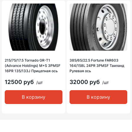
215/75/17.5 Tornado GR-T1
385/65/22.5 Fortune FAR603
(Advance Holdings) M+S 3PMSF
164/158L 24PR 3PMSF Таиланд
16PR 135/133J Прицепная ось
Рулевая ось
12500 руб
32000 руб
/шт
/шт
В корзину
В корзину