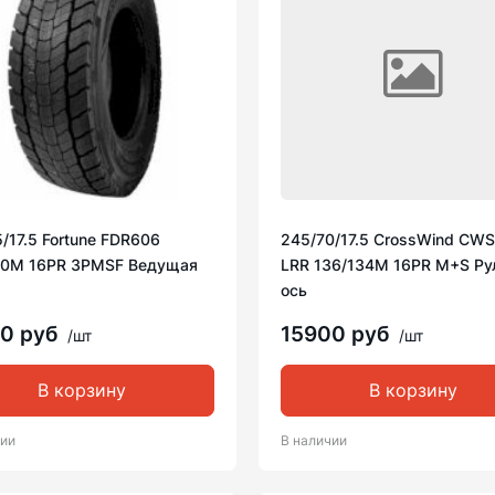
/17.5 Fortune FDR606
245/70/17.5 CrossWind CW
30M 16PR 3PMSF Ведущая
LRR 136/134M 16PR M+S Ру
ось
00 руб
15900 руб
/шт
/шт
В корзину
В корзину
чии
В наличии