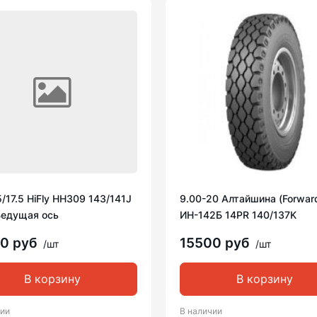
/17.5 HiFly HH309 143/141J
9.00-20 Алтайшина (Forwar
Ведущая ось
ИН-142Б 14PR 140/137K
00 руб
15500 руб
/шт
/шт
В корзину
В корзину
чии
В наличии