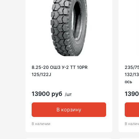
8.25-20 ОШЗ У-2 TT 10PR
235/75
125/122J
132/1
ось
13900 руб
139
/шт
В корзину
В наличии
В нали