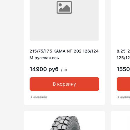
215/75/17.5 КАМА NF-202 126/124
8.25-
M рулевая ось
125/1
14900 руб
155
/шт
В корзину
В наличии
В нали