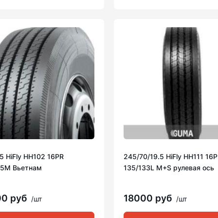
5 HiFly HH102 16PR
245/70/19.5 HiFly HH111 16
45M Вьетнам
135/133L M+S рулевая ось
00 руб
18000 руб
/шт
/шт