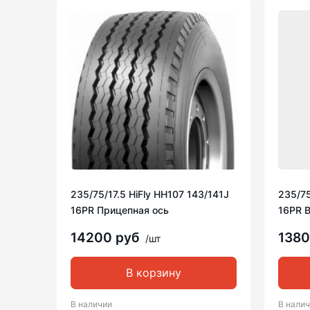
235/75/17.5 HiFly HH107 143/141J
235/75
16PR Прицепная ось
16PR 
14200 руб
138
/шт
В корзину
В наличии
В нали