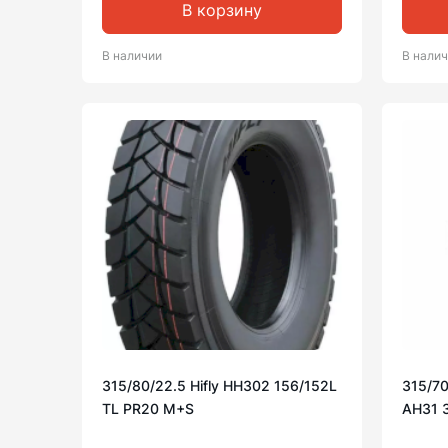
В корзину
В наличии
В нали
315/80/22.5 Hifly HH302 156/152L
315/70
TL PR20 M+S
AH31 