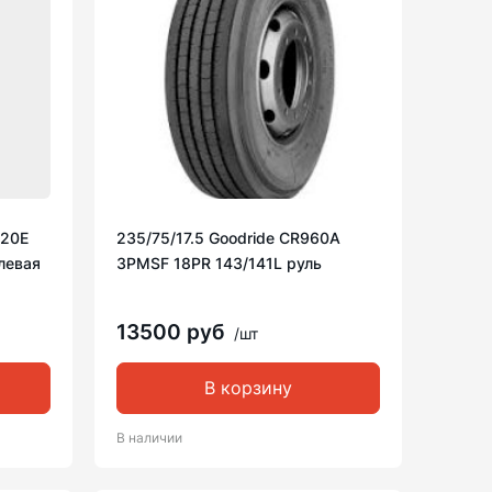
S20E
235/75/17.5 Goodride CR960A
левая
3PMSF 18PR 143/141L руль
13500 руб
/шт
В корзину
В наличии