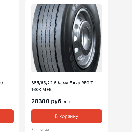
d)
385/65/22.5 Кама Forza REG T
160K M+S
28300 руб
/шт
В корзину
В наличии