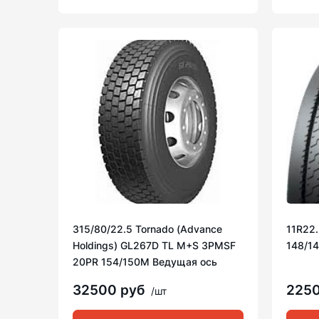
315/80/22.5 Tornado (Advance
11R22.
Holdings) GL267D TL M+S 3PMSF
148/1
20PR 154/150M Ведущая ось
32500 руб
225
/шт