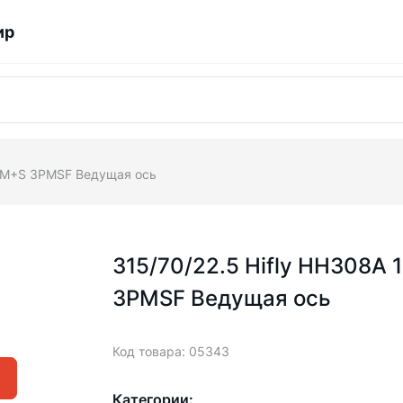
ир
0 M+S 3PMSF Ведущая ось
315/70/22.5 Hifly HH308A 
3PMSF Ведущая ось
Код товара: 05343
Категории: