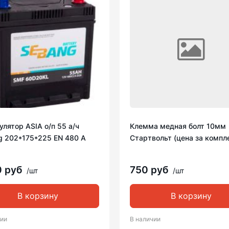
лятор ASIA о/п 55 а/ч
Клемма медная болт 10мм
g 202*175*225 EN 480 A
Стартвольт (цена за компл
0 руб
750 руб
/шт
/шт
В корзину
В корзину
чии
В наличии