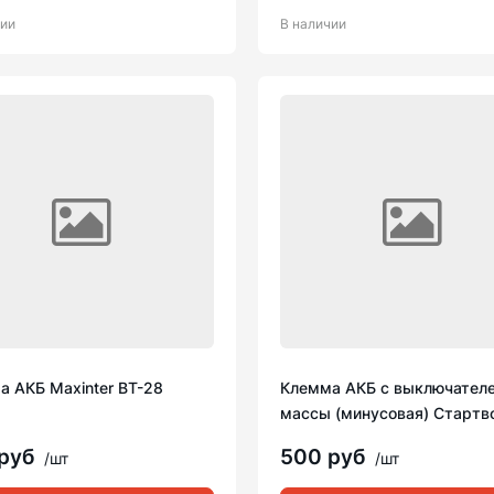
чии
В наличии
а АКБ Maxinter BT-28
Клемма АКБ с выключател
массы (минусовая) Стартв
 руб
500 руб
/шт
/шт