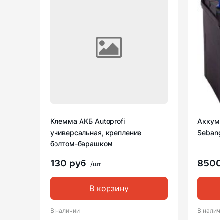
Клемма АКБ Autoprofi
Аккуму
универсальная, крепление
Seban
болтом-барашком
130 руб
850
/шт
В корзину
В наличии
В нали