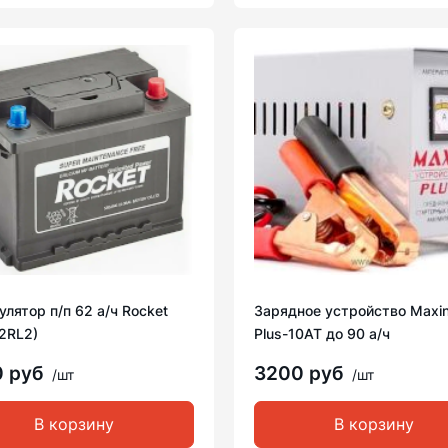
лятор п/п 62 а/ч Rocket
Зарядное устройство Maxin
2RL2)
Plus-10AT до 90 а/ч
0 руб
3200 руб
/шт
/шт
В корзину
В корзину