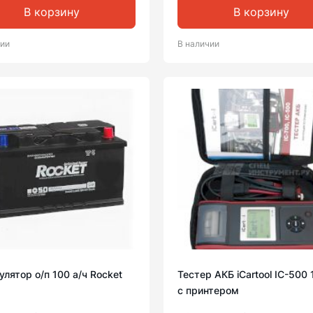
В корзину
В корзину
чии
В наличии
лятор о/п 100 а/ч Rocket
Тестер АКБ iCartool IC-500
с принтером