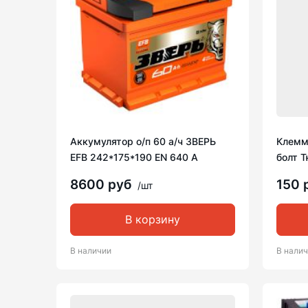
Аккумулятор о/п 60 а/ч ЗВЕРЬ
Клемм
EFB 242*175*190 EN 640 A
болт Т
8600 руб
150 
/шт
В корзину
В наличии
В нали