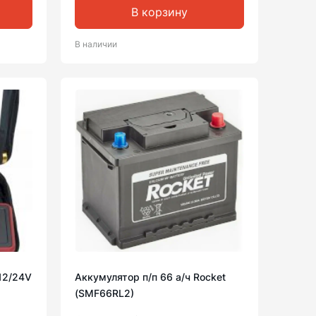
В корзину
В наличии
 12/24V
Аккумулятор п/п 66 а/ч Rocket
(SMF66RL2)