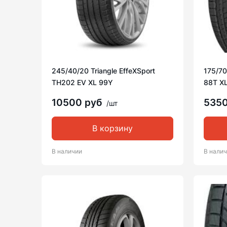
245/40/20 Triangle EffeXSport
175/70
TH202 EV XL 99Y
88T X
10500 руб
535
/шт
В корзину
В наличии
В нали