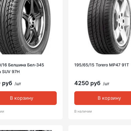
0/16 Белшина Бел-345
195/65/15 Torero MP47 91T
a SUV 97H
0 руб
4250 руб
/шт
/шт
В корзину
В корзину
чии
В наличии