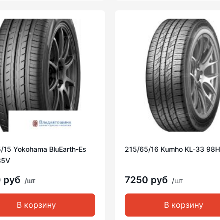
/15 Yokohama BluEarth-Es
215/65/16 Kumho KL-33 98H
85V
0 руб
7250 руб
/шт
/шт
В корзину
В корзину