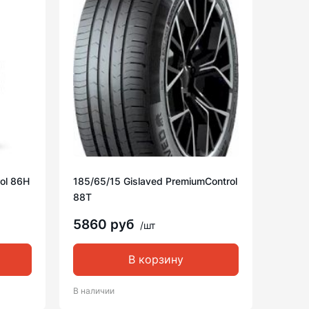
ol 86H
185/65/15 Gislaved PremiumControl
88T
5860 руб
/шт
В корзину
В наличии