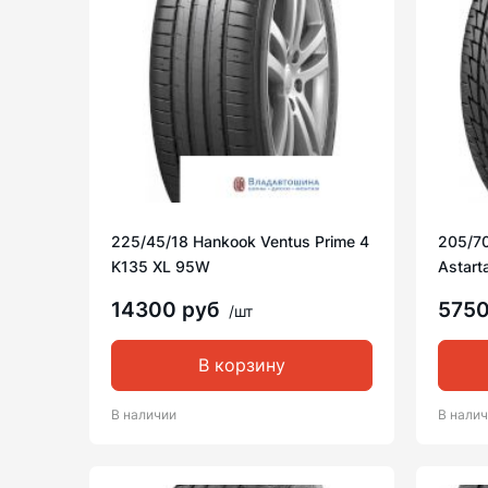
225/45/18 Hankook Ventus Prime 4
205/7
K135 XL 95W
Astart
14300 руб
575
/шт
В корзину
В наличии
В нали