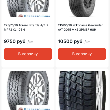
225/75/16 Torero Izzarda A/T-2
215/65/16 Yokohama Geolandar
MP72 XL 108H
A/T G015 M+S 3PMSF 98H
9750 руб
10500 руб
/шт
/шт
В корзину
В корзину