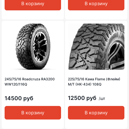
В корзину
В корзину
245/75/16 Roadcruza RA3200
225/75/16 Кама Flame (Флейм)
WW120/116Q
M/T (НК-434) 108Q
12500 руб
14500 руб
/шт
В корзину
В корзину