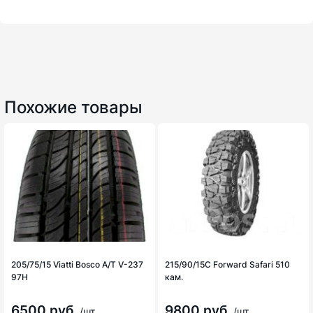
Похожие товары
205/75/15 Viatti Bosco A/T V-237
215/90/15С Forward Safari 510
97H
кам.
6500 руб
9800 руб
/шт
/шт