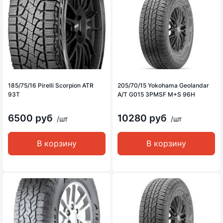
185/75/16 Pirelli Scorpion ATR
205/70/15 Yokohama Geolandar
93T
A/T G015 3PMSF M+S 96H
6500 руб
10280 руб
/шт
/шт
В корзину
В корзину