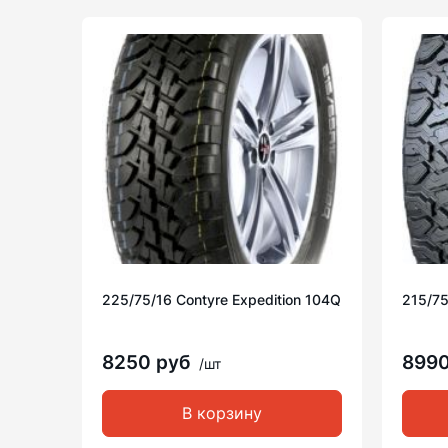
225/75/16 Contyre Expedition 104Q
215/7
8250 руб
899
/шт
В корзину