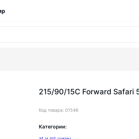
ир
215/90/15С Forward Safari 
Код товара: 01546
Категории:
at и mt шины