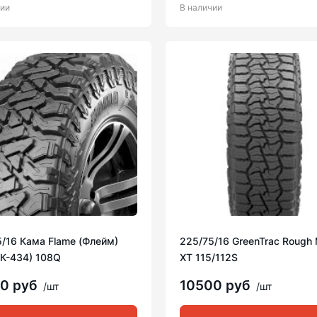
чии
В наличии
/16 Кама Flame (Флейм)
225/75/16 GreenTrac Rough 
НК-434) 108Q
XT 115/112S
00 руб
10500 руб
/шт
/шт