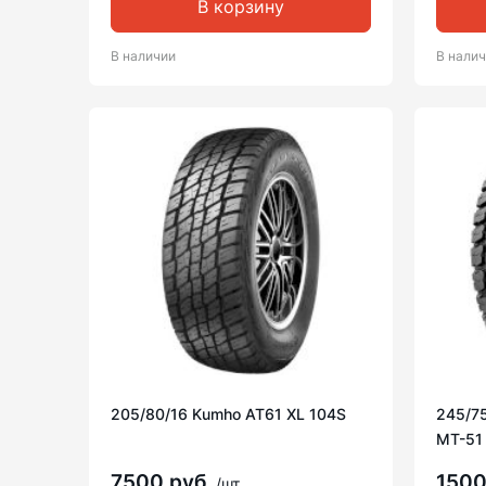
В корзину
В наличии
В нали
205/80/16 Kumho AT61 XL 104S
245/75
MT-51
7500 руб
150
/шт