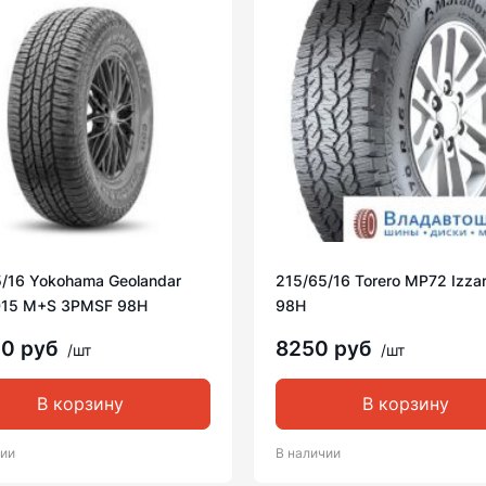
/16 Yokohama Geolandar
215/65/16 Torero MP72 Izza
015 M+S 3PMSF 98H
98H
00 руб
8250 руб
/шт
/шт
В корзину
В корзину
чии
В наличии