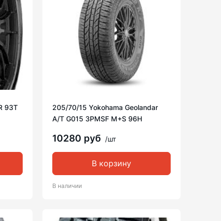
TR 93T
205/70/15 Yokohama Geolandar
A/T G015 3PMSF M+S 96H
10280 руб
/шт
В корзину
В наличии