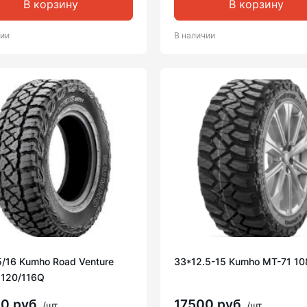
В корзину
В корзину
чии
В наличии
/16 Kumho Road Venture
33*12.5-15 Kumho MT-71 1
 120/116Q
00 руб
17500 руб
/шт
/шт