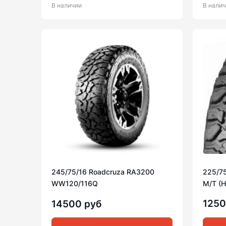
В наличии
В нали
245/75/16 Roadcruza RA3200
225/75
WW120/116Q
M/T (
125
14500 руб