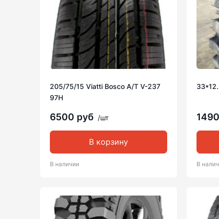
205/75/15 Viatti Bosco A/T V-237
33*12.
97H
6500 руб
149
/шт
В корзину
В наличии
В нали