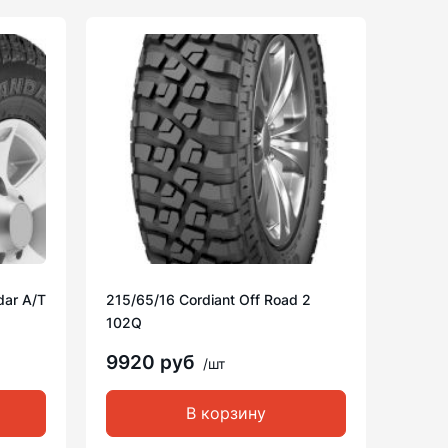
dar A/T
215/65/16 Cordiant Off Road 2
102Q
9920 руб
/шт
В корзину