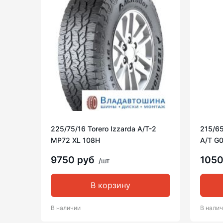
225/75/16 Torero Izzarda A/T-2
215/65
MP72 XL 108H
A/T G
9750 руб
105
/шт
В корзину
В наличии
В нали