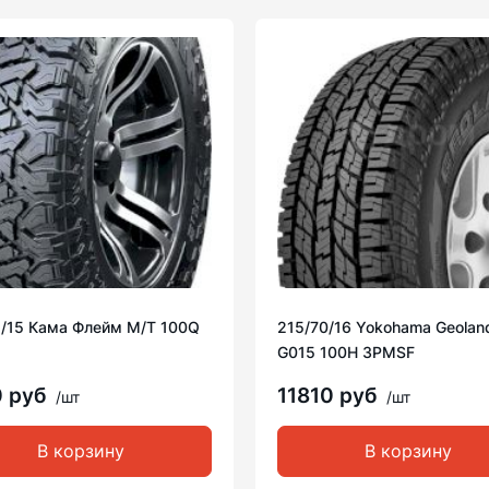
5/15 Кама Флейм M/T 100Q
215/70/16 Yokohama Geolan
G015 100H 3PMSF
0 руб
11810 руб
/шт
/шт
В корзину
В корзину