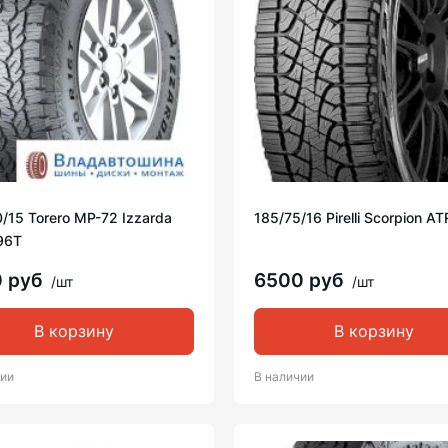
/15 Torero MP-72 Izzarda
185/75/16 Pirelli Scorpion A
96T
0 руб
6500 руб
/шт
/шт
В корзину
В корзину
чии
В наличии