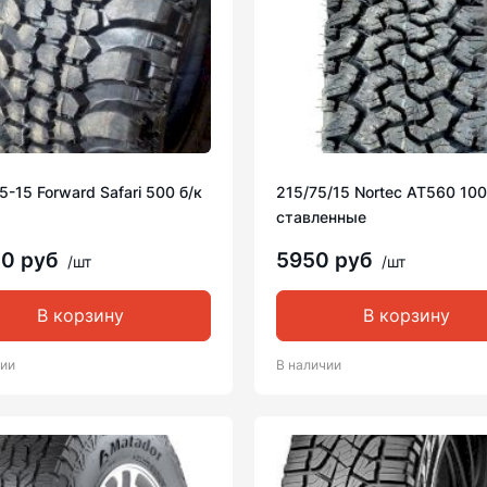
5-15 Forward Safari 500 б/к
215/75/15 Nortec AT560 10
ставленные
00 руб
5950 руб
/шт
/шт
В корзину
В корзину
чии
В наличии