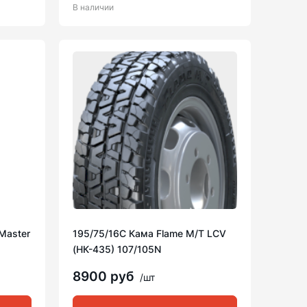
В наличии
Master
195/75/16C Кама Flame M/T LCV
(НК-435) 107/105N
8900 руб
/шт