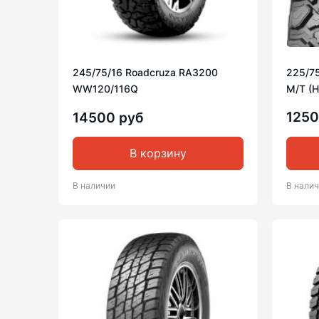
245/75/16 Roadcruza RA3200
225/75
WW120/116Q
M/T (
125
14500 руб
В корзину
В наличии
В нали