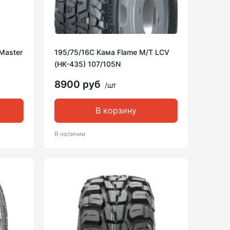
Master
195/75/16C Кама Flame M/T LCV
(НК-435) 107/105N
8900 руб
/шт
В корзину
В наличии