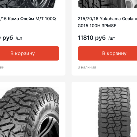
5/15 Кама Флейм M/T 100Q
215/70/16 Yokohama Geolan
G015 100H 3PMSF
0 руб
11810 руб
/шт
/шт
В корзину
В корзину
чии
В наличии