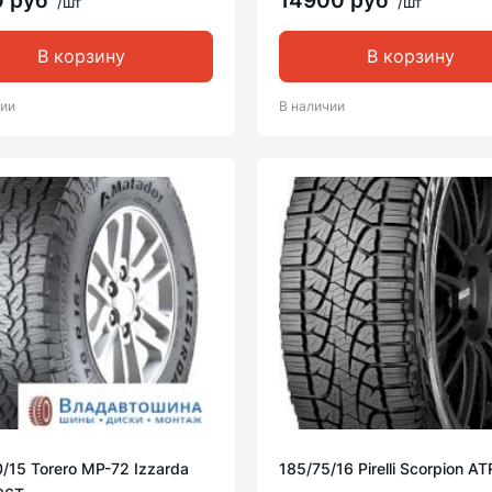
0 руб
14900 руб
/шт
/шт
В корзину
В корзину
чии
В наличии
/15 Torero MP-72 Izzarda
185/75/16 Pirelli Scorpion A