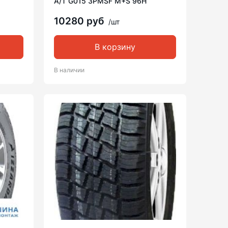
A/T G015 3PMSF M+S 96H
10280 руб
/шт
В корзину
В наличии