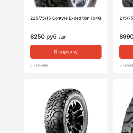
225/75/16 Contyre Expedition 104Q
215/7
8250 руб
899
/шт
В корзину
В наличии
В нали