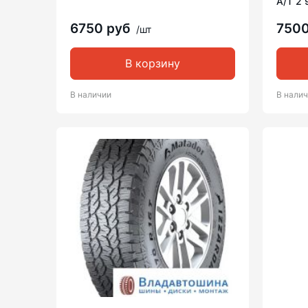
A/T 2 
6750 руб
750
/шт
В корзину
В наличии
В нали