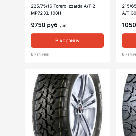
225/75/16 Torero Izzarda A/T-2
215/65
MP72 XL 108H
A/T G
9750 руб
105
/шт
В корзину
В наличии
В нали