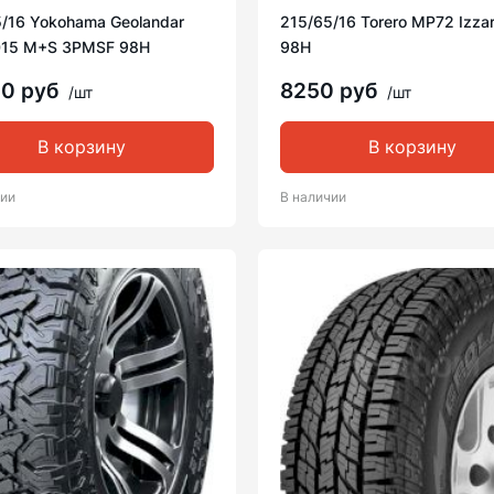
/16 Yokohama Geolandar
215/65/16 Torero MP72 Izza
015 M+S 3PMSF 98H
98H
00 руб
8250 руб
/шт
/шт
В корзину
В корзину
чии
В наличии