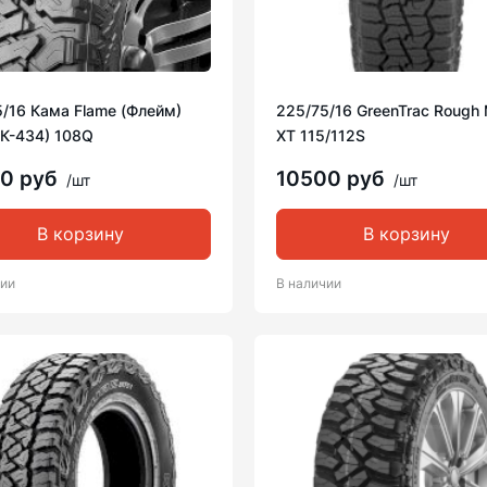
/16 Кама Flame (Флейм)
225/75/16 GreenTrac Rough 
НК-434) 108Q
XT 115/112S
00 руб
10500 руб
/шт
/шт
В корзину
В корзину
чии
В наличии