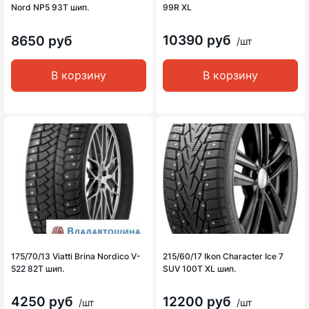
Nord NP5 93T шип.
99R XL
10390 руб
8650 руб
/шт
В корзину
В корзину
175/70/13 Viatti Brina Nordico V-
215/60/17 Ikon Character Ice 7
522 82T шип.
SUV 100T XL шип.
4250 руб
12200 руб
/шт
/шт