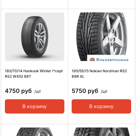
185/70/14 Hankook Winter i*cept
195/55/15 Nokian Nordman RS2
RS2 W452 88T
89R XL
4750 руб
5750 руб
/шт
/шт
В корзину
В корзину