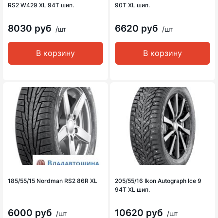
RS2 W429 XL 94T шип.
90T XL шип.
8030 руб
6620 руб
/шт
/шт
В корзину
В корзину
185/55/15 Nordman RS2 86R XL
205/55/16 Ikon Autograph Ice 9
94T XL шип.
6000 руб
10620 руб
/шт
/шт