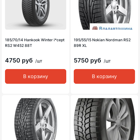
185/70/14 Hankook Winter i*cept
195/55/15 Nokian Nordman RS2
RS2 W452 88T
89R XL
4750 руб
5750 руб
/шт
/шт
В корзину
В корзину