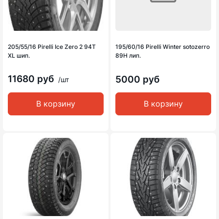
205/55/16 Pirelli Ice Zero 2 94T
195/60/16 Pirelli Winter sotozerro
XL шип.
89H лип.
11680 руб
5000 руб
/шт
В корзину
В корзину