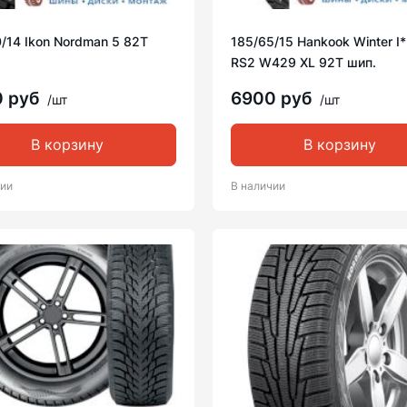
/14 Ikon Nordman 5 82T
185/65/15 Hankook Winter I
RS2 W429 XL 92T шип.
0 руб
6900 руб
/шт
/шт
В корзину
В корзину
чии
В наличии