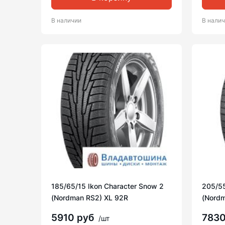
В наличии
В нали
185/65/15 Ikon Character Snow 2
205/55
(Nordman RS2) XL 92R
(Nordm
5910 руб
783
/шт