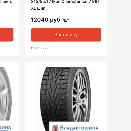
T шип.
215/55/17 Ikon Character Ice 7 98T
XL шип.
12040 руб
/шт
В корзину
В наличии