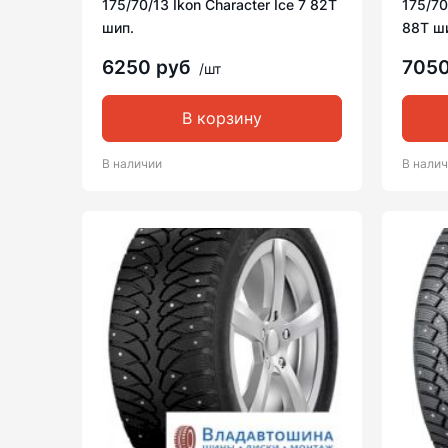
175/70/13 Ikon Character Ice 7 82T
175/70
шип.
88T ш
6250 руб
705
/шт
В корзину
В наличии
В нали