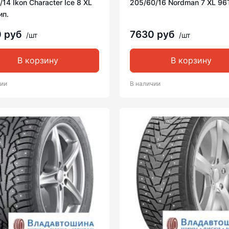
/14 Ikon Character Ice 8 XL
205/60/16 Nordman 7 XL 96
ип.
0 руб
7630 руб
/шт
/шт
В корзину
В корзину
чии
В наличии