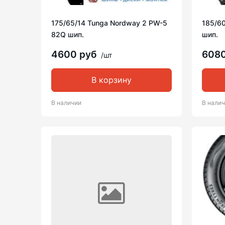
175/65/14 Tunga Nordway 2 PW-5
185/60
82Q шип.
шип.
4600 руб
608
/шт
В корзину
В наличии
В нали