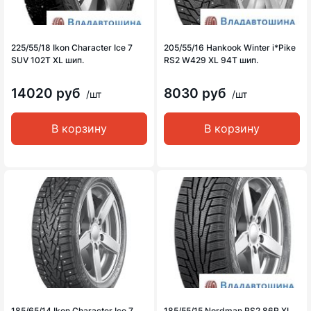
225/55/18 Ikon Character Ice 7
205/55/16 Hankook Winter i*Pike
SUV 102T XL шип.
RS2 W429 XL 94T шип.
14020 руб
8030 руб
/шт
/шт
В корзину
В корзину
185/65/14 Ikon Character Ice 7
185/55/15 Nordman RS2 86R XL