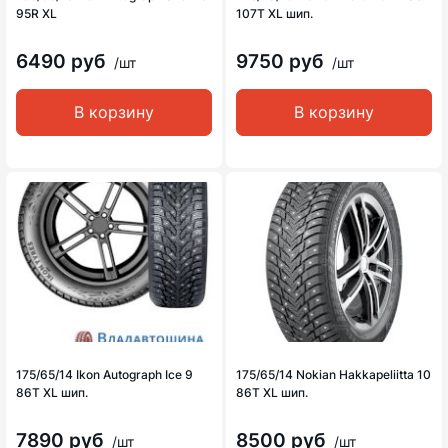
95R XL
107T XL шип.
6490 руб
9750 руб
/шт
/шт
В корзину
В корзину
175/65/14 Ikon Autograph Ice 9
175/65/14 Nokian Hakkapeliitta 10
86T XL шип.
86T XL шип.
7890 руб
8500 руб
/шт
/шт