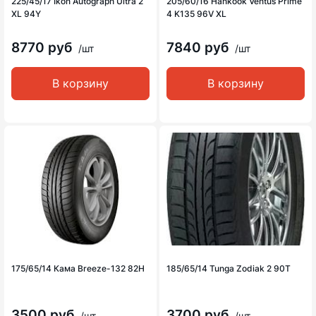
225/45/17 Ikon Autograph Ultra 2
205/60/16 Hankook Ventus Prime
XL 94Y
4 K135 96V XL
8770 руб
7840 руб
/шт
/шт
В корзину
В корзину
175/65/14 Кама Breeze-132 82H
185/65/14 Tunga Zodiak 2 90T
3500 руб
3700 руб
/шт
/шт