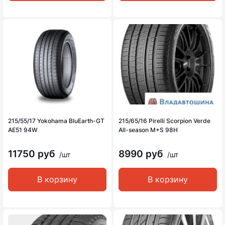
215/55/17 Yokohama BluEarth-GT
215/65/16 Pirelli Scorpion Verde
AE51 94W
All-season M+S 98H
11750 руб
8990 руб
/шт
/шт
В корзину
В корзину