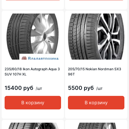
235/60/18 Ikon Autograph Aqua 3
205/70/15 Nokian Nordman SX3
SUV 107H XL
96T
15400 руб
5500 руб
/шт
/шт
В корзину
В корзину