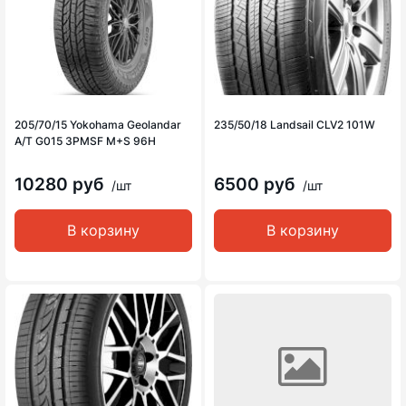
205/70/15 Yokohama Geolandar
235/50/18 Landsail CLV2 101W
A/T G015 3PMSF M+S 96H
10280 руб
6500 руб
/шт
/шт
В корзину
В корзину