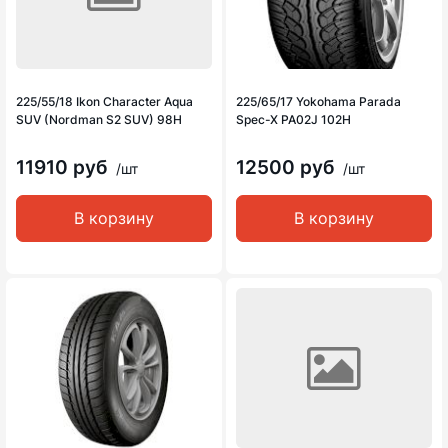
225/55/18 Ikon Character Aqua
225/65/17 Yokohama Parada
SUV (Nordman S2 SUV) 98H
Spec-X PA02J 102H
11910 руб
12500 руб
/шт
/шт
В корзину
В корзину