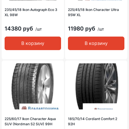
235/45/18 Ikon Autograph Eco 3
225/45/18 Ikon Character Ultra
XL 98W
95W XL
14380 руб
11980 руб
/шт
/шт
В корзину
В корзину
225/60/17 Ikon Character Aqua
185/70/14 Cordiant Comfort 2
SUV (Nordman S2 SUV) 99H
92H