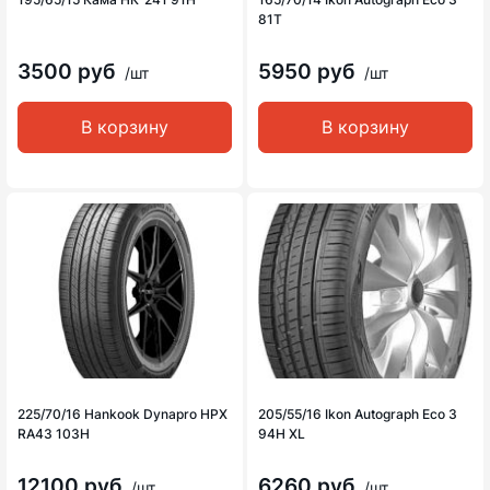
81T
3500 руб
5950 руб
/шт
/шт
В корзину
В корзину
225/70/16 Hankook Dynapro HPX
205/55/16 Ikon Autograph Eco 3
RA43 103H
94H XL
12100 руб
6260 руб
/шт
/шт