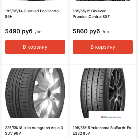
185/65/14 Gislaved EcoControl
185/65/15 Gislaved
86H
PremiumControl 88T
5490 руб
5860 руб
/шт
/шт
В корзину
В корзину
225/55/18 Ikon Autograph Aqua 3
195/55/15 Yokohama BluEarth-Es
SUV 98V
ES32 85V