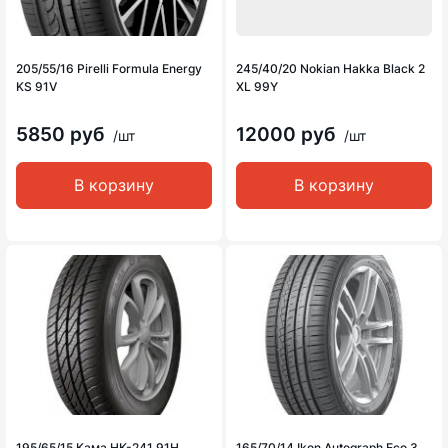
205/55/16 Pirelli Formula Energy
245/40/20 Nokian Hakka Black 2
KS 91V
XL 99Y
5850 руб
12000 руб
/шт
/шт
В корзину
В корзину
195/65/15 Кама НК-241 91H
165/70/14 Ikon Autograph Eco 3