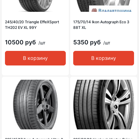
245/40/20 Triangle EffeXSport
175/70/14 Ikon Autograph Eco 3
TH202 EV XL 99Y
88T XL
10500 руб
5350 руб
/шт
/шт
В корзину
В корзину