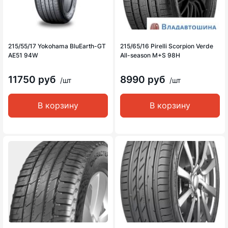
215/55/17 Yokohama BluEarth-GT
215/65/16 Pirelli Scorpion Verde
AE51 94W
All-season M+S 98H
11750 руб
8990 руб
/шт
/шт
В корзину
В корзину