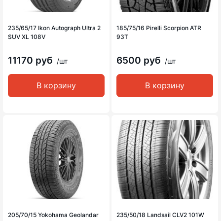
235/65/17 Ikon Autograph Ultra 2
185/75/16 Pirelli Scorpion ATR
SUV XL 108V
93T
11170 руб
6500 руб
/шт
/шт
В корзину
В корзину
205/70/15 Yokohama Geolandar
235/50/18 Landsail CLV2 101W