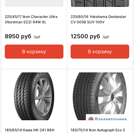
225/45/17 Ikon Character Ultra
235/60/16 Yokohama Geolandar
(Nordman SZ2) 94W XL
CV G058 SUV 100V
8950 руб
12500 руб
/шт
/шт
В корзину
В корзину
185/65/14 Кама НК-241 86H
185/70/14 Ikon Autograph Eco 3