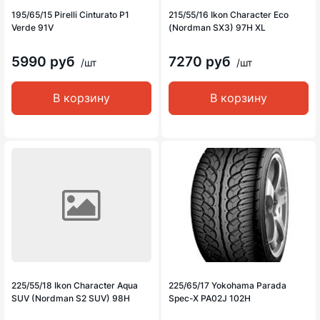
195/65/15 Pirelli Cinturato P1
215/55/16 Ikon Character Eco
Verde 91V
(Nordman SX3) 97H XL
5990 руб
7270 руб
/шт
/шт
В корзину
В корзину
225/55/18 Ikon Character Aqua
225/65/17 Yokohama Parada
SUV (Nordman S2 SUV) 98H
Spec-X PA02J 102H