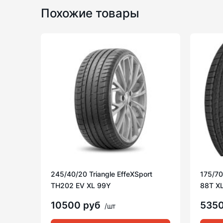
Похожие товары
245/40/20 Triangle EffeXSport
175/70
TH202 EV XL 99Y
88T X
10500 руб
535
/шт