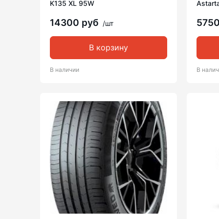
K135 XL 95W
Astart
14300 руб
575
/шт
В корзину
В наличии
В нали