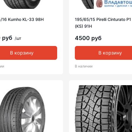
5/16 Kumho KL-33 98H
195/65/15 Pirelli Cinturato P
(KS) 91H
0 руб
4500 руб
/шт
В корзину
В корзину
чии
В наличии