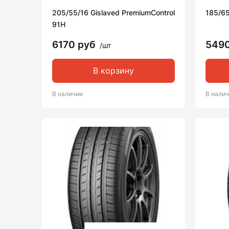
205/55/16 Gislaved PremiumControl
185/65
91H
6170 руб
549
/шт
В корзину
В наличии
В нали