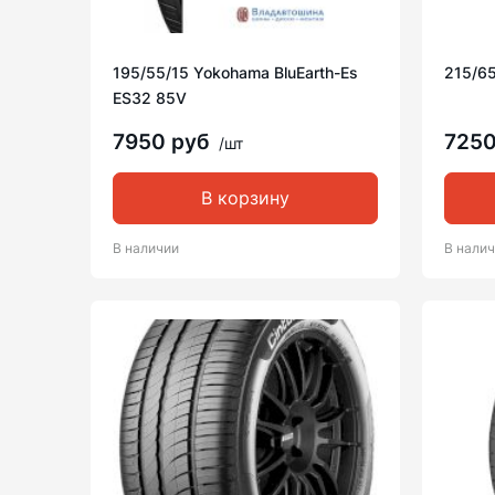
195/55/15 Yokohama BluEarth-Es
215/6
ES32 85V
7950 руб
725
/шт
В корзину
В наличии
В нали