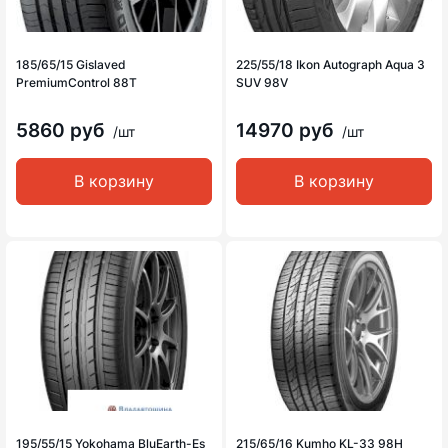
185/65/15 Gislaved
225/55/18 Ikon Autograph Aqua 3
PremiumControl 88T
SUV 98V
5860 руб
14970 руб
/шт
/шт
В корзину
В корзину
195/55/15 Yokohama BluEarth-Es
215/65/16 Kumho KL-33 98H