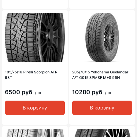
185/75/16 Pirelli Scorpion ATR
205/70/15 Yokohama Geolandar
93T
A/T G015 3PMSF M+S 96H
6500 руб
10280 руб
/шт
/шт
В корзину
В корзину