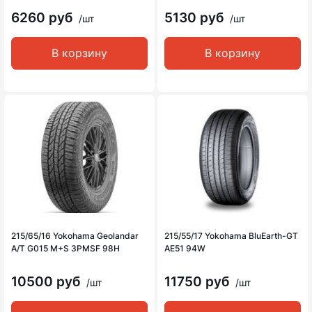
6260 руб
5130 руб
/шт
/шт
В корзину
В корзину
215/65/16 Yokohama Geolandar
215/55/17 Yokohama BluEarth-GT
A/T G015 M+S 3PMSF 98H
AE51 94W
10500 руб
11750 руб
/шт
/шт