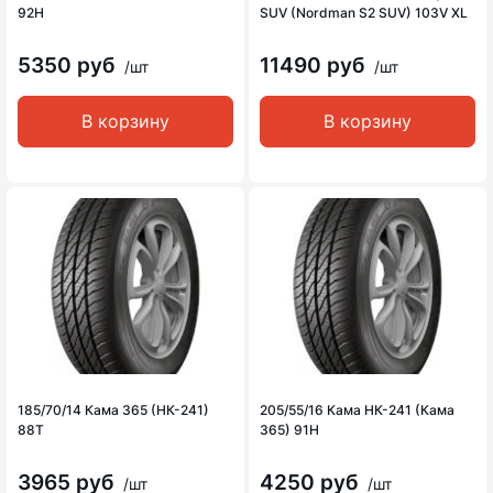
92H
SUV (Nordman S2 SUV) 103V XL
5350 руб
11490 руб
/шт
/шт
В корзину
В корзину
185/70/14 Кама 365 (НК-241)
205/55/16 Кама НК-241 (Кама
88T
365) 91H
3965 руб
4250 руб
/шт
/шт