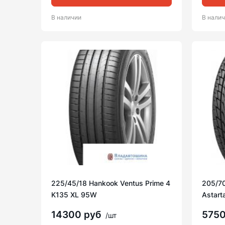
В наличии
В нали
225/45/18 Hankook Ventus Prime 4
205/7
K135 XL 95W
Astart
14300 руб
575
/шт