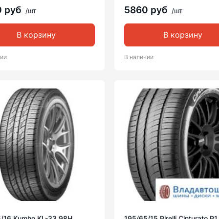
0 руб
5860 руб
/шт
/шт
В корзину
В корзину
чии
В наличии
5/16 Kumho KL-33 98H
195/65/15 Pirelli Cinturato P