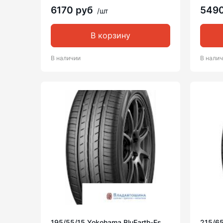
6170 руб
549
/шт
В корзину
В наличии
В нали
195/55/15 Yokohama BluEarth-Es
215/6