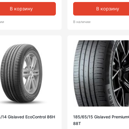
В корзину
В корзину
чии
В наличии
/14 Gislaved EcoControl 86H
185/65/15 Gislaved Premium
88T