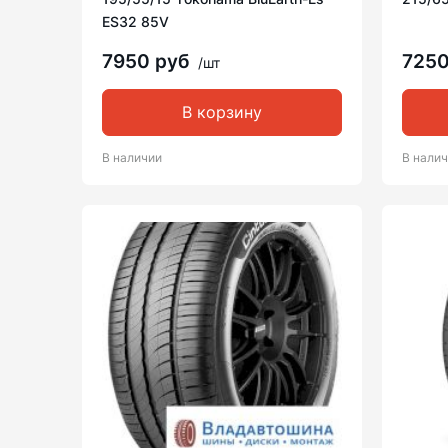
ES32 85V
7950 руб
725
/шт
В корзину
В наличии
В нали