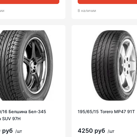
чии
В наличии
0/16 Белшина Бел-345
195/65/15 Torero MP47 91T
a SUV 97H
0 руб
4250 руб
/шт
/шт