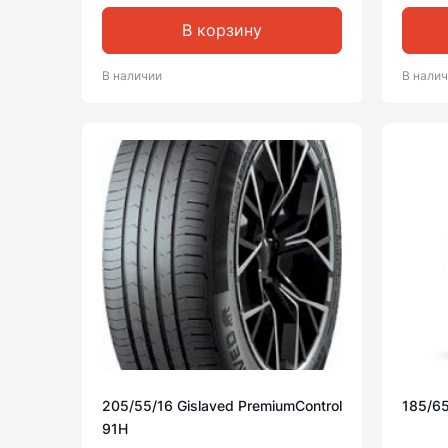
В корзину
В наличии
В нали
205/55/16 Gislaved PremiumControl
185/65
91H