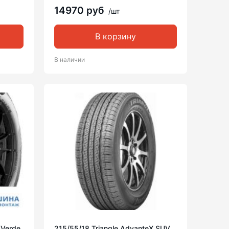
14970 руб
/шт
В корзину
В наличии
1 Verde
215/55/18 Triangle AdvanteX SUV