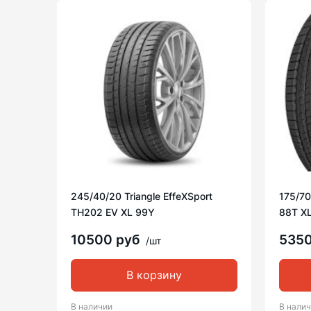
245/40/20 Triangle EffeXSport
175/70
TH202 EV XL 99Y
88T X
10500 руб
535
/шт
В корзину
В наличии
В нали