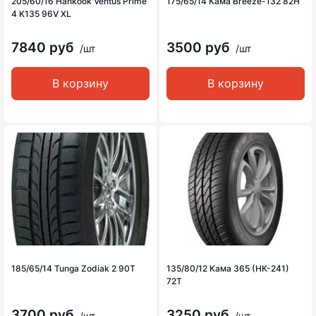
205/60/16 Hankook Ventus Prime
175/65/14 Кама Breeze-132 82H
4 K135 96V XL
7840 руб
3500 руб
/шт
/шт
В корзину
В корзину
185/65/14 Tunga Zodiak 2 90T
135/80/12 Кама 365 (НК-241)
72T
3700 руб
3250 руб
/шт
/шт