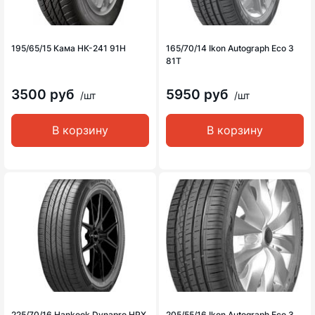
195/65/15 Кама НК-241 91H
165/70/14 Ikon Autograph Eco 3
81T
3500 руб
5950 руб
/шт
/шт
В корзину
В корзину
225/70/16 Hankook Dynapro HPX
205/55/16 Ikon Autograph Eco 3