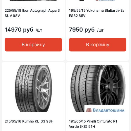
225/55/18 Ikon Autograph Aqua 3
195/55/15 Yokohama BluEarth-Es
SUV 98V
ES32 85V
14970 руб
7950 руб
/шт
/шт
В корзину
В корзину
215/65/16 Kumho KL-33 98H
195/65/15 Pirelli Cinturato P1
Verde (KS) 91H