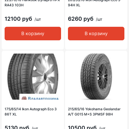
RA43 103H
94H XL
12100 руб
6260 руб
/шт
/шт
В корзину
В корзину
175/65/14 Ikon Autograph Eco 3
215/65/16 Yokohama Geolandar
86T XL
A/T G015 M+S 3PMSF 98H
5130 руб
10500 руб
/шт
/шт