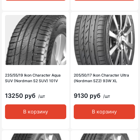
235/55/19 Ikon Character Aqua
205/50/17 Ikon Character Ultra
SUV (Nordman S2 SUV) 101V
(Nordman SZ2) 93W XL
13250 руб
9130 руб
/шт
/шт
В корзину
В корзину