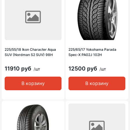
225/55/18 Ikon Character Aqua
225/65/17 Yokohama Parada
SUV (Nordman S2 SUV) 98H
Spec-X PA02J 102H
11910 руб
12500 руб
/шт
/шт
В корзину
В корзину