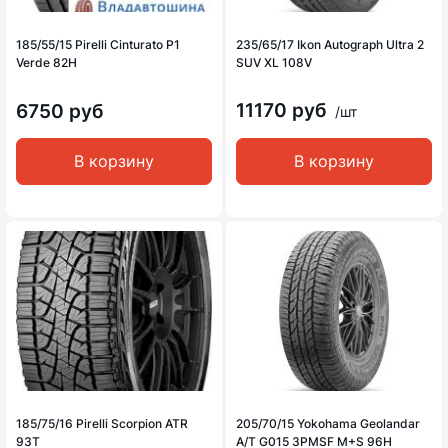
185/55/15 Pirelli Cinturato P1
235/65/17 Ikon Autograph Ultra 2
Verde 82H
SUV XL 108V
11170 руб
6750 руб
/шт
В корзину
В корзину
185/75/16 Pirelli Scorpion ATR
205/70/15 Yokohama Geolandar
93T
A/T G015 3PMSF M+S 96H