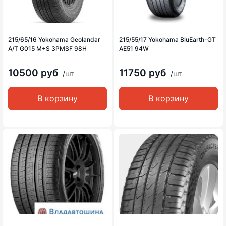
215/65/16 Yokohama Geolandar
215/55/17 Yokohama BluEarth-GT
A/T G015 M+S 3PMSF 98H
AE51 94W
10500 руб
11750 руб
/шт
/шт
В корзину
В корзину