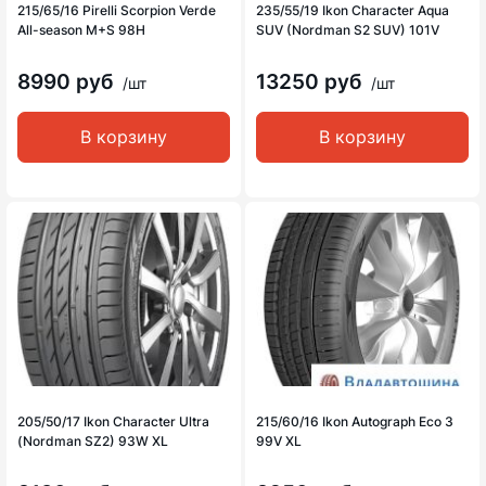
215/65/16 Pirelli Scorpion Verde
235/55/19 Ikon Character Aqua
All-season M+S 98H
SUV (Nordman S2 SUV) 101V
8990 руб
13250 руб
/шт
/шт
В корзину
В корзину
205/50/17 Ikon Character Ultra
215/60/16 Ikon Autograph Eco 3
(Nordman SZ2) 93W XL
99V XL