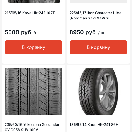
215/65/16 Кама НК-242 102Т
225/45/17 Ikon Character Ultra
(Nordman SZ2) 94W XL
5500 руб
8950 руб
/шт
/шт
В корзину
В корзину
235/60/16 Yokohama Geolandar
185/65/14 Кама НК-241 86H
CV G058 SUV 100V