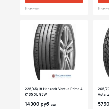
В наличии
В нали
225/45/18 Hankook Ventus Prime 4
205/7
K135 XL 95W
Astart
14300 руб
575
/шт