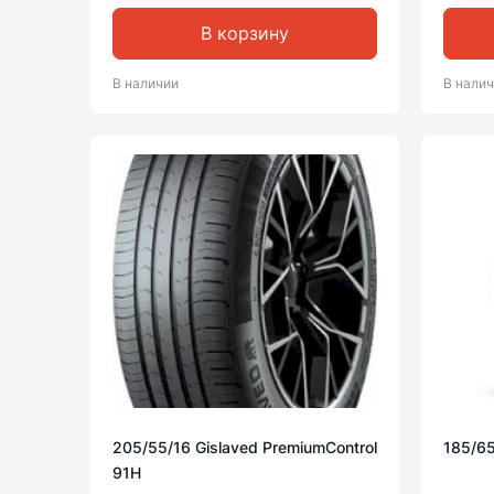
В корзину
В наличии
В нали
205/55/16 Gislaved PremiumControl
185/65
91H