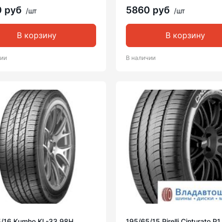
0 руб
5860 руб
/шт
/шт
В корзину
В корзину
чии
В наличии
5/16 Kumho KL-33 98H
195/65/15 Pirelli Cinturato P