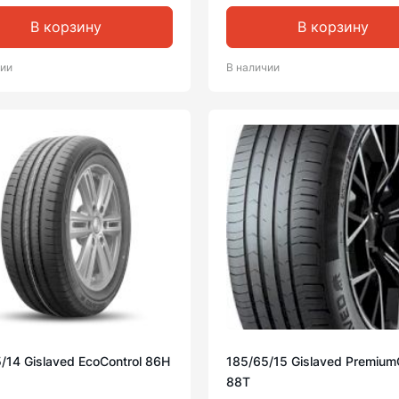
В корзину
В корзину
чии
В наличии
/14 Gislaved EcoControl 86H
185/65/15 Gislaved Premium
88T