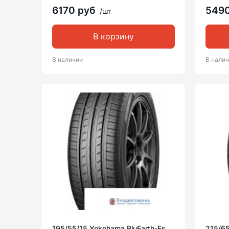
6170 руб
549
/шт
В корзину
В наличии
В нали
195/55/15 Yokohama BluEarth-Es
215/6