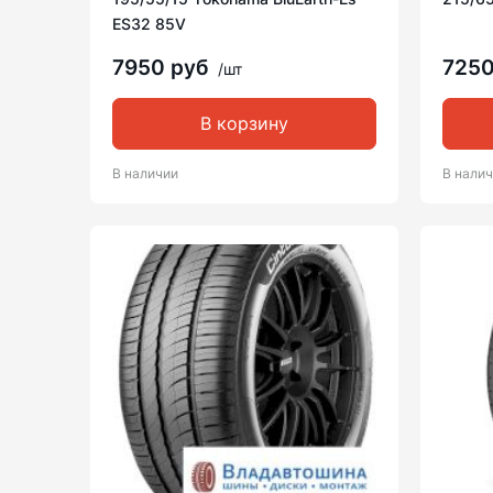
ES32 85V
7950 руб
725
/шт
В корзину
В наличии
В нали