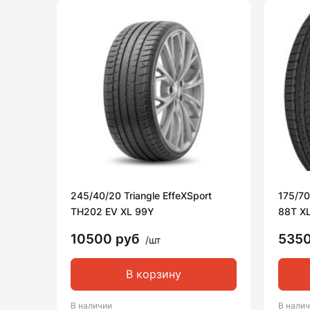
245/40/20 Triangle EffeXSport
175/70
TH202 EV XL 99Y
88T X
10500 руб
535
/шт
В корзину
В наличии
В нали