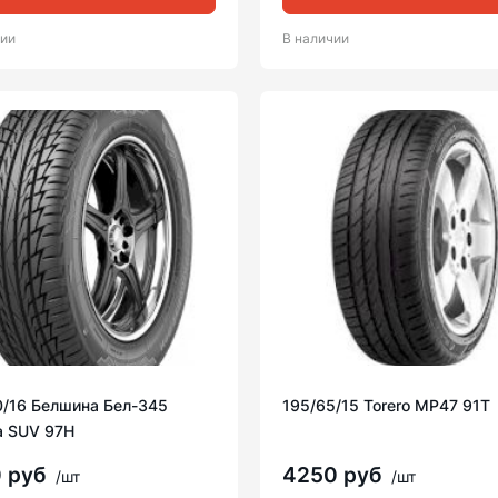
чии
В наличии
0/16 Белшина Бел-345
195/65/15 Torero MP47 91T
a SUV 97H
0 руб
4250 руб
/шт
/шт