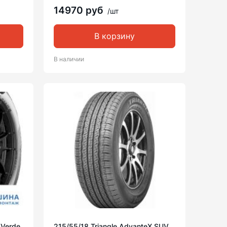
14970 руб
/шт
В корзину
В наличии
1 Verde
215/55/18 Triangle AdvanteX SUV